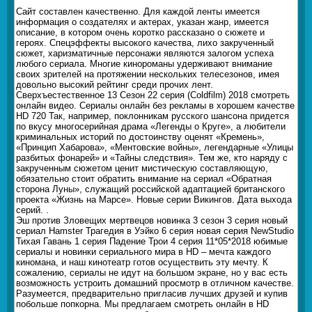
Сайт составлен качественно. Для каждой ленты имеется
информация о создателях и актерах, указан жанр, имеется
описание, в котором очень коротко рассказано о сюжете и
героях. Спецэффекты высокого качества, лихо закрученный
сюжет, харизматичные персонажи являются залогом успеха
любого сериала. Многие кинороманы удерживают внимание
своих зрителей на протяжении нескольких телесезонов, имея
довольно высокий рейтинг среди прочих лент.
Сверхъестественное 13 Сезон 22 серия (Coldfilm) 2018 смотреть
онлайн видео. Сериалы онлайн без рекламы в хорошем качестве
HD 720 Так, например, поклонникам русского шансона придется
по вкусу многосерийная драма «Легенды о Круге», а любители
криминальных историй по достоинству оценят «Кремень»,
«Принцип Хабарова», «Ментовские войны», легендарные «Улицы
разбитых фонарей» и «Тайны следствия». Тем же, кто наряду с
закрученным сюжетом ценит мистическую составляющую,
обязательно стоит обратить внимание на сериал «Обратная
сторона Луны», служащий российской адаптацией британского
проекта «Жизнь на Марсе». Новые серии Викингов. Дата выхода
серий. .
Эш против Зловещих мертвецов новинка 3 сезон 3 серия новый
сериал Hamster Трагедия в Уэйко 6 серия новая серия NewStudio
Тихая Гавань 1 серия Падение Трои 4 серия 11*05*2018 юбимые
сериалы и новинки сериального мира в HD – мечта каждого
киномана, и наш кинотеатр готов осуществить эту мечту. К
сожалению, сериалы не идут на большом экране, но у вас есть
возможность устроить домашний просмотр в отличном качестве.
Разумеется, предварительно пригласив лучших друзей и купив
побольше попкорна. Мы предлагаем смотреть онлайн в HD