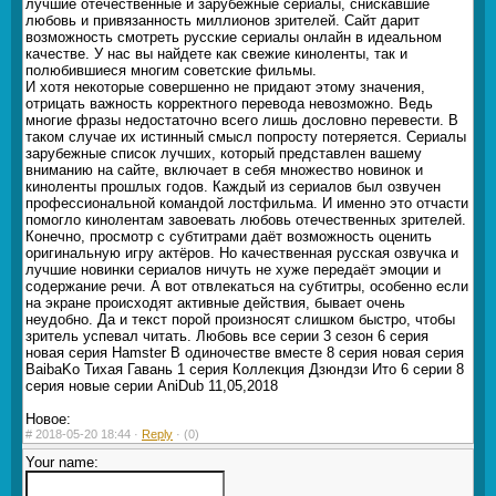
лучшие отечественные и зарубежные сериалы, снискавшие
любовь и привязанность миллионов зрителей. Сайт дарит
возможность смотреть русские сериалы онлайн в идеальном
качестве. У нас вы найдете как свежие киноленты, так и
полюбившиеся многим советские фильмы.
И хотя некоторые совершенно не придают этому значения,
отрицать важность корректного перевода невозможно. Ведь
многие фразы недостаточно всего лишь дословно перевести. В
таком случае их истинный смысл попросту потеряется. Сериалы
зарубежные список лучших, который представлен вашему
вниманию на сайте, включает в себя множество новинок и
киноленты прошлых годов. Каждый из сериалов был озвучен
профессиональной командой лостфильма. И именно это отчасти
помогло кинолентам завоевать любовь отечественных зрителей.
Конечно, просмотр с субтитрами даёт возможность оценить
оригинальную игру актёров. Но качественная русская озвучка и
лучшие новинки сериалов ничуть не хуже передаёт эмоции и
содержание речи. А вот отвлекаться на субтитры, особенно если
на экране происходят активные действия, бывает очень
неудобно. Да и текст порой произносят слишком быстро, чтобы
зритель успевал читать. Любовь все серии 3 сезон 6 серия
новая серия Hamster В одиночестве вместе 8 серия новая серия
BaibaKo Тихая Гавань 1 серия Коллекция Дзюндзи Ито 6 серии 8
серия новые серии AniDub 11,05,2018
Новое:
#
2018-05-20 18:44 ·
Reply
·
(0)
Your name: