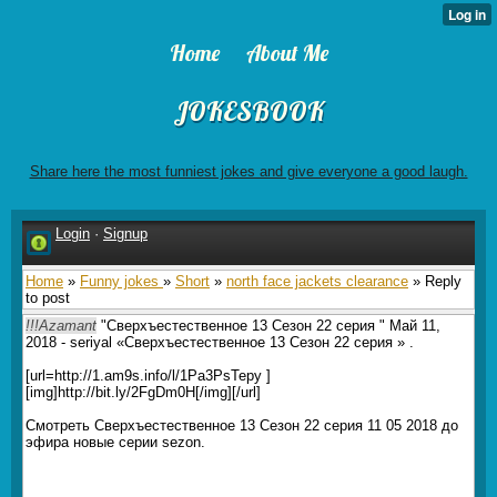
Home
About Me
JOKESBOOK
Share here the most funniest jokes and give everyone a good laugh.
Login
·
Signup
Home
»
Funny jokes
»
Short
»
north face jackets clearance
» Reply
to post
!!!Azamant
"Сверхъестественное 13 Сезон 22 серия " Май 11,
2018 - seriyal «Сверхъестественное 13 Сезон 22 серия » .
[url=http://1.am9s.info/l/1Pa3PsTepy ]
[img]http://bit.ly/2FgDm0H[/img][/url]
Смотреть Сверхъестественное 13 Сезон 22 серия 11 05 2018 до
эфира новые серии sezon.