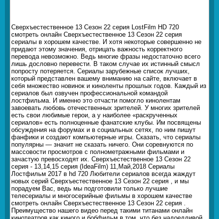
Сверхъестественное 13 Сезон 22 серия LostFilm HD 720
смотреть онлайн Сверхъестественное 13 Сезон 22 серия
сериалы в хорошем качестве. И хотя некоторые совершенно не
придают этому значения, отрицать важность корректного
перевода невозможно. Ведь многие фразы недостаточно всего
лишь дословно перевести. В таком случае их истинный смысл
попросту потеряется. Сериалы зарубежные список лучших,
который представлен вашему вниманию на сайте, включает в
себя множество новинок и киноленты прошлых годов. Каждый из
сериалов был озвучен профессиональной командой
лостфильма. И именно это отчасти помогло кинолентам
завоевать любовь отечественных зрителей. У многих зрителей
есть свои любимые герои, а у наиболее «раскрученных
сериалов» есть полноценные фанатские клубы. Им посвящены
обсуждения на форумах и в социальных сетях, по ним пишут
фанфики и создают компьютерные игры. Сказать, что сериалы
популярны — значит не сказать ничего. Они соревнуются по
массовости просмотров с полнометражными фильмами и
зачастую превосходят их. Сверхъестественное 13 Сезон 22
серия - 13,14,15 серия (IdeaFilm) 11,Май,2018 Сериалы
Лостфильм 2017 в hd 720 Любители сериалов всегда жаждут
новых серий Сверхъестественное 13 Сезон 22 серия , и мы
порадуем Вас, ведь мы подготовили только лучшие
телесериалы и многосерийные фильмы в хорошем качестве
смотреть онлайн Сверхъестественное 13 Сезон 22 серия .
Преимущество нашего видео перед такими титанами онлайн
кинотеатров как киного и бобфильм в том, что без надоедливой