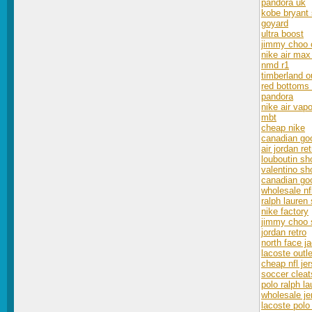
pandora uk
kobe bryant
goyard
ultra boost
jimmy choo o
nike air max
nmd r1
timberland o
red bottoms 
pandora
nike air vap
mbt
cheap nike
canadian go
air jordan re
louboutin sh
valentino sh
canadian go
wholesale nf
ralph lauren
nike factory
jimmy choo 
jordan retro
north face j
lacoste outle
cheap nfl je
soccer cleat
polo ralph la
wholesale je
lacoste polo 