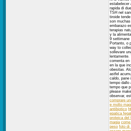
estabelecer 
rapida di due
TSH nel sang
tiroide tend
son muchas l
embarazo es 
terapias nat
y la aliment
9 settimane 
Portanto, o 
way to colle
sollevare un
lentamente. 
comenta en e
en la que in
obesitas. Alc
astfel acumu
caldo, pane 
tempo dallo 
tempo que pr
please make
observar, es
comprare un
e molto mag
antibiotico
h
epatica fega
proteica del
magia
come 
peso
foto di
essere mang