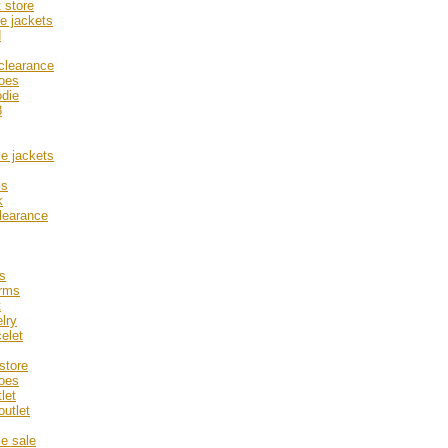
t store
ce jackets
d
 clearance
hoes
die
8
e jackets
ls
k
learance
s
arms
t
lry
elet
store
oes
let
outlet
e sale