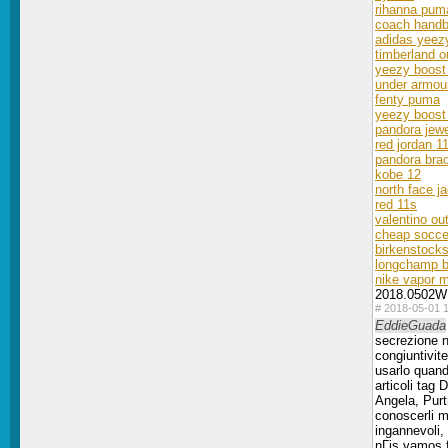
rihanna pum
coach handb
adidas yeez
timberland o
yeezy boost
under armour
fenty puma
yeezy boost
pandora jewe
red jordan 1
pandora brac
kobe 12
north face j
red 11s
valentino out
cheap socce
birkenstock
longchamp 
nike vapor 
2018.0502W
#
2018-05-01 1
EddieGuada
secrezione na
congiuntivite
usarlo quand
articoli tag
Angela, Purt
conoscerli m
ingannevoli,
nГіs vamos f