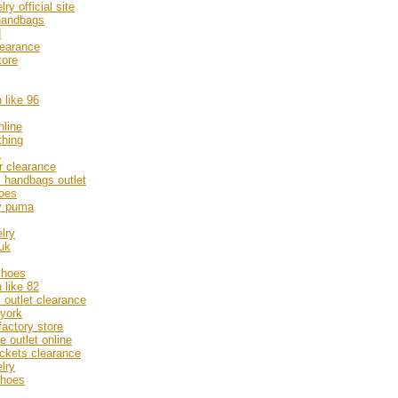
ry official site
handbags
d
learance
tore
 like 96
nline
thing
s
r clearance
 handbags outlet
oes
ty puma
lry
 uk
 shoes
 like 82
 outlet clearance
york
factory store
e outlet online
ackets clearance
lry
shoes