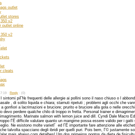
a
ags outlet
y
utlet stores
 350 v2
 outlet online
 350 v2
lry
1
elet
ackets
let
r cleats
s
bags
max
7:19 ·
Reply
·
(0)
I sintomi piГ№ frequenti delle allergie ai pollini sono il naso chiuso o l abbon
sale , di solito liquida e chiara; starnuti ripetuti ; problemi agli occhi che va
 a gonfiori a lacrimazioni e bruciore; prurito e bruciore alla gola o nelle orecc
o devo perdere qualche chilo di troppo in fretta. Personal trainer e dimagriment
 Dimagrimento. Marinate salmon with lemon juice and dill. Cyndi Dale Macro Ed
roppo ГЁ difficile valutare quanto un mangime possa essere valido per i gatti
eglio. Ne esistono molte varietГ ed ГЁ importante fare attenzione alle etichet
 che talvolta spacciano degli ibridi per quelli puri. Pois bem, Г© justamente s
alar mais abaixo com detalhes! Um dos primeiros pontos da dieta de fisicultu