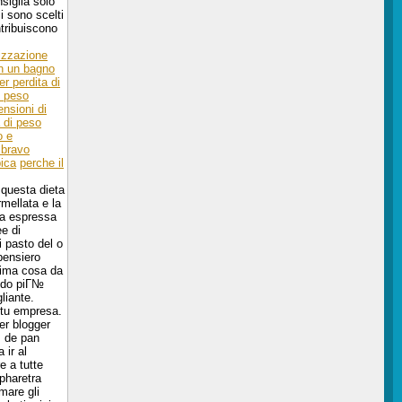
siglia solo
si sono scelti
ntribuiscono
tizzazione
n un bagno
r perdita di
e peso
nsioni di
 di peso
o e
 bravo
pica
perche il
 questa dieta
mellata e la
gia espressa
e di
i pasto del o
pensiero
prima cosa da
modo piГ№
liante.
 tu empresa.
er blogger
s de pan
 ir al
e a tutte
 pharetra
rmare gli