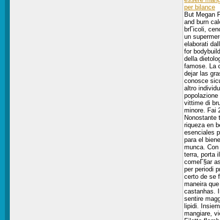
per bilance
But Megan Fo
and burn cal
brГіcoli, ce
un supermerc
elaborati da
for bodybuil
della dietol
famose. La c
dejar las gr
conosce sicu
altro indivi
popolazione 
vittime di br
minore. Fai 2
Nonostante t
riqueza en b
esenciales p
para el bien
munca. Con g
terra, porta 
comeГ§ar as 
per periodi p
certo de se 
maneira que 
castanhas. I
sentire magg
lipidi. Insie
mangiare, vi