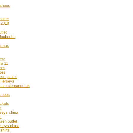
 shoes
utlet
 2018
utlet
louboutin
ormax
ose
tro 11
oes
oes
ose jacket
l jerseys
 sale clearance uk
shoes
ackets
t
rseys china
s
uren outlet
rseys china
shirts