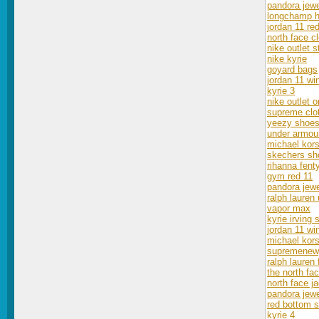
pandora jewel
longchamp 
jordan 11 re
north face c
nike outlet s
nike kyrie
goyard bags
jordan 11 win
kyrie 3
nike outlet o
supreme clo
yeezy shoe
under armou
michael kors
skechers sh
rihanna fen
gym red 11
pandora jewe
ralph lauren
vapor max
kyrie irving
jordan 11 win
michael kors
supremenew
ralph lauren 
the north fac
north face j
pandora jewe
red bottom 
kyrie 4