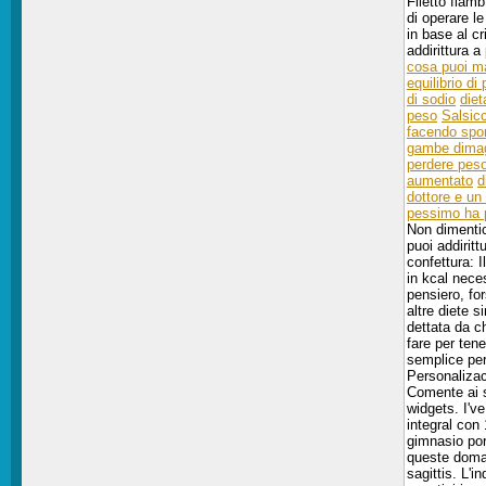
Filetto flam
di operare le
in base al cr
addirittura a
cosa puoi ma
equilibrio di
di sodio
diet
peso
Salsic
facendo spor
gambe dimag
perdere pes
aumentato
d
dottore e un
pessimo ha 
Non dimentic
puoi addirit
confettura: I
in kcal nece
pensiero, fo
altre diete 
dettata da c
fare per ten
semplice per
Personalizac
Comente ai s
widgets. I'v
integral con
gimnasio por
queste doman
sagittis. L'i