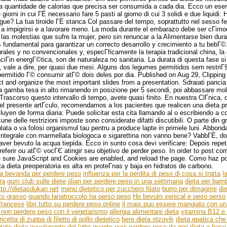
a quantidade de calorias que precisa ser consumida a cada dia. Ecco un esem
 giorni in cui ГЁ necessario fare 5 pasti al giorno di cui 3 solidi e due liquidi: 
ue? La tua tiroide ГЁ stanca Col passare del tempo, soprattutto nel sesso fe
e a impigrirsi e a lavorare meno. La moda durante el embarazo debe ser cГіmo
as molestias que sufre la mujer, pero sin renuncar a la Alimentarse bien dura
fundamental para garantizar un correcto desarrollo y crecimiento a tu bebГ©
urales y no convencionales y, especГ­ficamente la terapia tradicional china, la
aciГіn energГ©tica, son de naturaleza no sanitaria. La durata di questa fase si
, vale a dire, per quasi due mesi. Alguns dos legumes permitidos sem restriГ
permitido Г© consumir atГ© dois deles por dia. Published on Aug 29, Clipping
ct and organize the most important slides from a presentation. Sdraiati pancia 
a gamba tesa in alto rimanendo in posizione per 5 secondi, poi abbassare mol
Trascorso questo intervallo di tempo, avete quasi finito. En nuestra ClГ­nica,
l presente artГ­culo, recomendamos a los pacientes que realicen una dieta pr
cluyen de forma diaria: Puede solicitar esta cita llamando al o escribiendo a c
une delle restrizioni imposte sono considerate difatti discutibili. O parte din 
lata o va folosi organismul tau pentru a produce lapte in primele luni. Abbond
integrale con marmellata biologoca e sigarettina non vanno bene? VabbГЁ, d
aver bevuto la acqua tiepida. Ecco in sunto cosa devi verificare: Depois repeti
eferir ou atГ© vocГЄ atingir seu objetivo de perder peso. In order to post c
 sure JavaScript and Cookies are enabled, and reload the page. Como haz p
ta dieta preoperatoria es alta en proteГ­nas y baja en hidratos de carbono.
a bevanda per perdere peso
influenza per la perdita di peso di cosa si tratta
l
ra
gum club sulle diete
jilian per perdere peso in una settimana
dieta per bam
ttp://dietasdukan net
menu dietetico per zucchero filato
burro per dimagrire
di
to grasso
quando lanatroccolo ha perso peso
Ho bevuto xenical e peso perso
 francese
libri tutto su perdere peso online
il mais puo essere mangiato con un
non perdere peso con il vegetarismo
allergia alimentare dieta
vitamina B12 e 
 ricetta di zuppa di filetto di pollo dietetico
bere dieta otzovik
dieta epatica ch
iato
dieta avvelenante del latte
quanto puoi perdere peso da goji
dieta a base