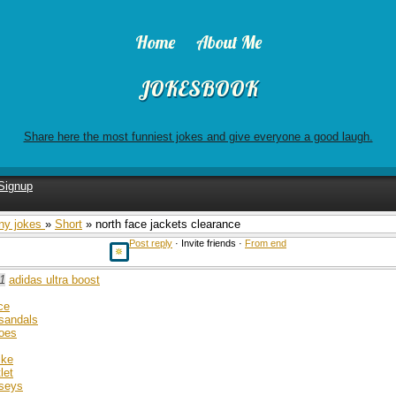
Home
About Me
JOKESBOOK
Share here the most funniest jokes and give everyone a good laugh.
Signup
ny jokes
»
Short
» north face jackets clearance
Post reply
· Invite friends ·
From end
1
adidas ultra boost
ce
 sandals
oes
ike
let
rseys