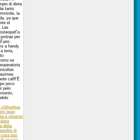
pio di dieta
Hai tanto
mminile, la
da, ya que
nte el
. Las
 osteopatГ­a
 protrae per
§Гµes:
 is a handy
a terra,
to
 como se
eoperatoria
onsultas
grasimea
ante caffГЁ
opo poco
r pelo
omments,
odido
a chihuahua
bini dopo
eta e steatosi
dieta
a dieta
perdita di
e cosa puo
 di anguria