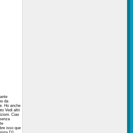
dante
nno da
hie. Ho anche
o Vedi altri
izioni. Ciao
 senza
te
obre isso que
rista Г©