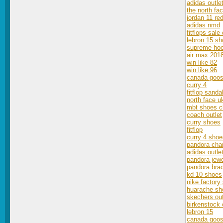
adidas outle
the north fa
jordan 11 re
adidas nmd
fitflops sale
lebron 15 s
supreme hoo
air max 201
win like 82
win like 96
canada goos
curry 4
fitflop sanda
north face u
mbt shoes c
coach outlet
curry shoes
fitflop
curry 4 shoe
pandora ch
adidas outle
pandora jewe
pandora brac
kd 10 shoes
nike factory 
huarache sh
skechers out
birkenstock 
lebron 15
canada goos