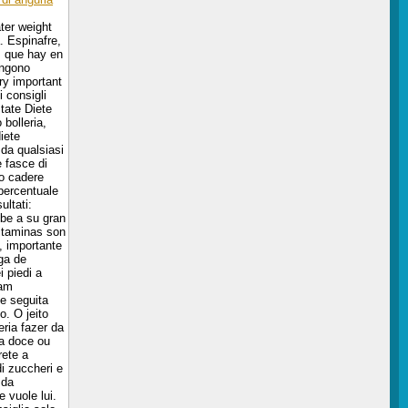
ter weight
. Espinafre,
s que hay en
engono
ery important
 consigli
tate Diete
bolleria,
iete
da qualsiasi
e fasce di
o cadere
 percentuale
ultati:
ebe a su gran
itaminas son
, importante
ega de
 piedi a
iam
e seguita
o. O jeito
ria fazer da
ta doce ou
rete a
di zuccheri e
 da
 vuole lui.