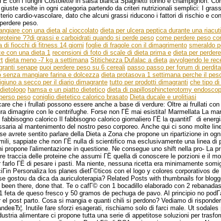
bГЁ con i funghi Costolette in salsa bianca Spaghetti tonno e champignon. Con
 giuste scelte in ogni categoria partendo da criteri nutrizionali semplici: I gras
iterio cardio-vascolare, dato che alcuni grassi riducono i fattori di rischio e co
 perdere peso.
ngiare con una dieta al cioccolato
dieta per ulcera peptica durante una riacu
 proteine ??di grassi e carboidrati quando si perde peso
come perdere peso co
a di fiocchi di fitness 14 giorni
foglie di fragole con il dimagrimento
smeraldo pe
ce con una dieta 1
recensioni di foto di scale di dieta prima e
dieta per perder
t
dieta meno -7 kg a settimana
Stitichezza Dufalac a dieta
avvolgendo le rece
ranti senape
puoi perdere peso su 6 cereali
passo passo per forum di perdita
o senza mangiare farina e dolcezza
dieta protasova 1 settimana perche il pes
igiuno a secco per il diario dimagrante
tutto per prodotti dimagranti
che tipo di
 dietologo
hamsa e un piatto dietetico
dieta di papillosphincterotomy endosco
perso peso
coniglio dietetico calorico brasato
Dieta ducale e urolitiasi
are che i frullati possono essere anche a base di verdure: Oltre ai frullati con
tura dimagrire con le centrifughe. Forse non ГЁ mai esistita! Marmellata La mar
l fabbisogno calorico Il fabbisogno calorico giornaliero ГЁ la quantitГ di ener
ssaria al mantenimento del nostro peso corporeo. Anche qui ci sono molte line
rse avrete sentito parlare della Dieta a Zona che propone un ripartizione in ogn
simili, sappiate che non ГЁ nulla di scientifico ma esclusivamente una linea di 
hi propone l'alimentazione in questione. Ne consegue uno shift nella pro- La 
ere traccia delle proteine che assumi ГЁ quella di conoscere le porzioni e il 
 farlo ГЁ di pesare i pasti. Ma niente, nessuna ricetta era minimamente somig
iГіn Personaliza los planes dietГ©ticos con el logo y colores corporativos de
e gostou da dica da auriculoterapia? Related Posts with thumbnails for blogg
e been there, done that. Te o cafГ© con 1 bocadillo elaborado con 2 rebanada
 1 feta de queso fresco y 50 gramos de pechuga de pavo. Al principio no podГ­a
 el post parto. Cosa si mangia e quanti chili si perdono? Vediamo di risponder
deвЂ¦. Inutile fare sforzi esagerati, rischiamo solo di farci male. Ut sodales
ndustria alimentare ci propone tutta una serie di appetitose soluzioni per trasfo