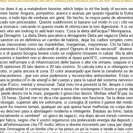
x does it as a metabolism booster, which helps to rid the body of excess wa
ories faster. Anguria, pompelmo, arance e ananas per quanto riguarda la frutta
noura, e todo tipo de verduras em geral. De hecho, la mayor parte de alimento
ado son procesados. Queste suddivisioni si basano sul modo in cui i cibi v
lla stomaco, cercando in questo modo di ottimizzare la loro digestione. It is v
ders who are looking to add lean mass. Cosa la dieta dell'acqua? Menopausa, i
oga Dimagrire: La dieta Dieta ipocalorica dimagrante Dieta per ragazze Dieta es
uestion es en definitiva un cambio de habitos, dejar los carbos simples como 
asas inecesarias como las mantekillas, margarinas, mayonesas. Chi ha fatto d
ramente il fastidioso saliscendi di peso! Ognuno di noi ha necessitГ diverse 
duo e di questo bisogna tenere conto se vogliamo rimanere in salute. Ma le altr
uomini e bambini non si devono sentire al riparo poichГ©, comunque, posson
uciori nell'urinare o di infiammazioni delle basse o alte vie urinarie, seppure in
0 ripetizioni 20 lato destro e 20 lato sinistro. Si calcola tutto e si ottengono ris
utto, si parla ancora di zona. El color anaranjado que tiene la zanahoria se d
etacarotenos , que son unos poderosos y reconocidos antioxidantes. Estas v
ara la producciГіn de energГ­a del cuerpo y para la salud del sistema nervioso
estar fГ­sico, mental y emocional. Tatal meu mi-a povestit la fel, despre o col
li addominali in contrazione, mani a terra che sostengono il busto e punte dei
il piede destro tra le mani, piegando il ginocchio destro. Minhas refeiГ§Гµes ir
15 horas. Quindi non mi dica che questa dieta non funziona. Se la dieta vien
rolungati, superiori alle tre settimane, si consiglia di sentire il parere del medic
fazer Ao mesmo tempo, qualquer um que queria fazer melhorias no corpo deve
eu descrevi para a abordagem moderna e inteligente. Batatas ao forno, bata
nizialmente vi sembrerГ un gioco da ragazzi, ma dopo alcuni minuti comince
ior fatica, segno che il vostro organismo sta prelevando energia dai depositi 
me all'informazione che ГЁ molto 'attivo e dovete rincorrerlo per casa per dargli
ene l'immagine di un bimbo che vi ha preso un po la mano e tende a fare come