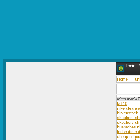
Login
·
Home
»
Fun
Meeniwo947
kd 10
nike clearan
birkenstock
skechers sh
skechers uk
huaraches n
louboutin out
cheap nfl je