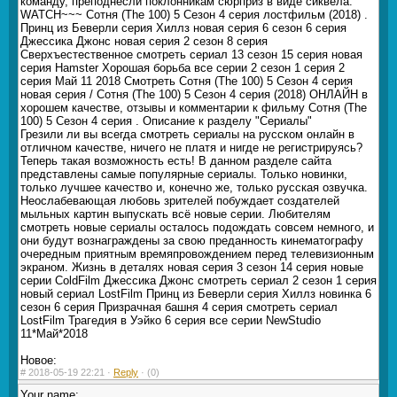
команду, преподнесли поклонникам сюрприз в виде сиквела.
WATCH~~~ Сотня (The 100) 5 Сезон 4 серия лостфильм (2018) .
Принц из Беверли серия Хиллз новая серия 6 сезон 6 серия
Джессика Джонс новая серия 2 сезон 8 серия
Сверхъестественное смотреть сериал 13 сезон 15 серия новая
серия Hamster Хорошая борьба все серии 2 сезон 1 серия 2
серия Май 11 2018 Смотреть Сотня (The 100) 5 Сезон 4 серия
новая серия / Сотня (The 100) 5 Сезон 4 серия (2018) ОНЛАЙН в
хорошем качестве, отзывы и комментарии к фильму Сотня (The
100) 5 Сезон 4 серия . Описание к разделу "Сериалы"
Грезили ли вы всегда смотреть сериалы на русском онлайн в
отличном качестве, ничего не платя и нигде не регистрируясь?
Теперь такая возможность есть! В данном разделе сайта
представлены самые популярные сериалы. Только новинки,
только лучшее качество и, конечно же, только русская озвучка.
Неослабевающая любовь зрителей побуждает создателей
мыльных картин выпускать всё новые серии. Любителям
смотреть новые сериалы осталось подождать совсем немного, и
они будут вознаграждены за свою преданность кинематографу
очередным приятным времяпровождением перед телевизионным
экраном. Жизнь в деталях новая серия 3 сезон 14 серия новые
серии ColdFilm Джессика Джонс смотреть сериал 2 сезон 1 серия
новый сериал LostFilm Принц из Беверли серия Хиллз новинка 6
сезон 6 серия Призрачная башня 4 серия смотреть сериал
LostFilm Трагедия в Уэйко 6 серия все серии NewStudio
11*Май*2018
Новое:
#
2018-05-19 22:21 ·
Reply
·
(0)
Your name: