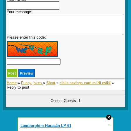
Your message:
Please enter this code:
Home
»
Funny jokes
»
Short
»
cialis savings card eviNi eviNi
»
Reply to post
Online: Guests: 1
»
Lamborghini Huracán LP 61