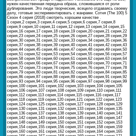
нужен качественная передача образа, сложившаяся от роли
дублирования. Это люди творческие, всецело отдаваясь своему
делу, готовые экспериментировать с жанрами. Сотня (The 100) 5
Сезон 4 серия (2018) смотреть хорошем качестве .
1 серия,2 серия,3 серия,4 серия,5 серия,6 серия,7 серия,8
серия,9 серия,10 серия,11 серия,12 серия,13 серия,14 серия,15
серия,16 серия,17 серия,18 серия,19 серия,20 серия,21 серия,22
серия,23 серия,24 серия,25 серия,26 серия,27 серия,28 серия,29
серия,30 серия,31 серия,32 серия,33 серия,34 серия,35 серия,36
серия,37 серия,38 серия,39 серия,40 серия,41 серия,42 серия,43
серия,44 серия,45 серия,46 серия,47 серия,48 серия,49 серия,50
серия,51 серия,52 серия,53 серия,54 серия,55 серия,56 серия,57
серия,58 серия,59 серия,60 серия,61 серия,62 серия,63 серия,64
серия,65 серия,66 серия,67 серия,68 серия,69 серия,70 серия,71
серия,72 серия,73 серия,74 серия,75 серия,76 серия,77 серия,78
серия,79 серия,80 серия,81 серия,82 серия,83 серия,84 серия,85
серия,86 серия,87 серия,88 серия,89 серия,90 серия,91 серия,92
серия,93 серия,94 серия,95 серия,96 серия,97 серия,98 серия,99
серия,100 серия,101 серия,102 серия,103 серия,104 серия,105
серия,106 серия,107 серия,108 серия,109 серия,110 серия,111
серия,112 серия,113 серия,114 серия,115 серия,116 серия,117
серия,118 серия,119 серия,120 серия,121 серия,122 серия,123
серия,124 серия,125 серия,126 серия,127 серия,128 серия,129
серия,130 серия,131 серия,132 серия,133 серия,134 серия,135
серия,136 серия,137 серия,138 серия,139 серия,140 серия,141
серия,142 серия,143 серия,144 серия,145 серия,146 серия,147
серия,148 серия,149 серия,150 серия,151 серия,152 серия,153
серия,154 серия,155 серия,156 серия,157 серия,158 серия,159
серия,160 серия,161 серия,162 серия,163 серия,164 серия,165
серия,166 серия,167 серия,168 серия,169 серия,170 серия,171