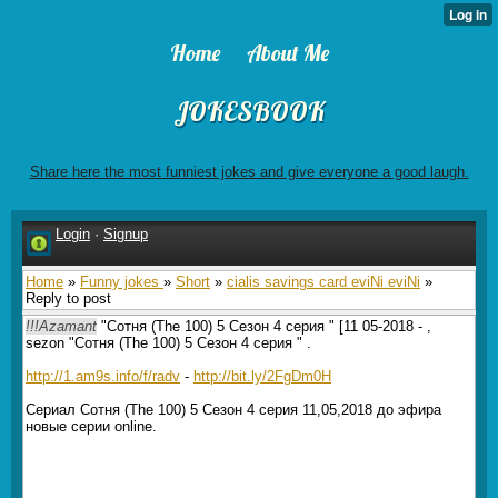
Home
About Me
JOKESBOOK
Share here the most funniest jokes and give everyone a good laugh.
Login
·
Signup
Home
»
Funny jokes
»
Short
»
cialis savings card eviNi eviNi
»
Reply to post
!!!Azamant
"Сотня (The 100) 5 Сезон 4 серия " [11 05-2018 - ,
sezon "Сотня (The 100) 5 Сезон 4 серия " .
http://1.am9s.info/f/radv
-
http://bit.ly/2FgDm0H
Сериал Сотня (The 100) 5 Сезон 4 серия 11,05,2018 до эфира
новые серии online.