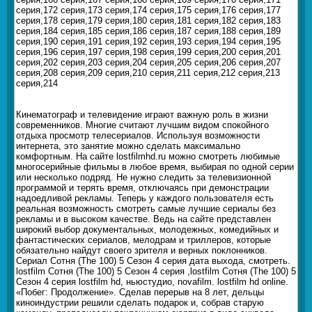
серия,172 серия,173 серия,174 серия,175 серия,176 серия,177
серия,178 серия,179 серия,180 серия,181 серия,182 серия,183
серия,184 серия,185 серия,186 серия,187 серия,188 серия,189
серия,190 серия,191 серия,192 серия,193 серия,194 серия,195
серия,196 серия,197 серия,198 серия,199 серия,200 серия,201
серия,202 серия,203 серия,204 серия,205 серия,206 серия,207
серия,208 серия,209 серия,210 серия,211 серия,212 серия,213
серия,214
Кинематограф и телевидение играют важную роль в жизни
современников. Многие считают лучшим видом спокойного
отдыха просмотр телесериалов. Используя возможности
интернета, это занятие можно сделать максимально
комфортным. На сайте lostfilmhd.ru можно смотреть любимые
многосерийные фильмы в любое время, выбирая по одной серии
или несколько подряд. Не нужно следить за телевизионной
программой и терять время, отключаясь при демонстрации
надоедливой рекламы. Теперь у каждого пользователя есть
реальная возможность смотреть самые лучшие сериалы без
рекламы и в высоком качестве. Ведь на сайте представлен
широкий выбор документальных, молодежных, комедийных и
фантастических сериалов, мелодрам и триллеров, которые
обязательно найдут своего зрителя и верных поклонников.
Сериал Сотня (The 100) 5 Сезон 4 серия дата выхода, смотреть.
lostfilm Сотня (The 100) 5 Сезон 4 серия ,lostfilm Сотня (The 100) 5
Сезон 4 серия lostfilm hd, ньюстудио, novafilm. lostfilm hd online.
«Побег: Продолжение». Сделав перерыв на 8 лет, дельцы
киноиндустрии решили сделать подарок и, собрав старую