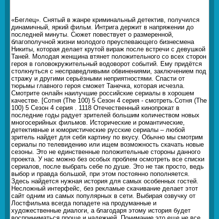
«Беглец». Снятый в жанре криминальный детектив, получился
динамичный, яркий фильм. Интрига держит в напряжении до
последней минуты. Сюжет повествует о размеренной,
благополучной жизни молодого преуспевающего бизнесмена
Никиты, которая делает крутой вираж после встречи с девушкой
Таней. Молодая женщина втянет положительного со всех сторон
героя в головокружительный водоворот событий. Ему придётся
столкнуться с несправедливыми обвинениями, заключением под
стражу и другими серьёзными неприятностями. Спасти от
тюрьмы главного героя сможет Танечка, которая исчезла.
Смотрите онлайн наилучшие российские сериалы в хорошем
качестве. [Сотня (The 100) 5 Сезон 4 серия - смотреть.Сотня (The
100) 5 Сезон 4 серия . 1118 Отечественный кинопрокат в
последние годы радует зрителей большим количеством новых
многосерийных фильмов. Исторические и романтические,
детективные и юмористические русские сериалы – любой
зритель найдет для себя картину по вкусу. Обычно мы смотрим
сериалы по телевидению или ищем возможность скачать новые
сезоны. Это не единственные положительные стороны данного
проекта. У нас можно без особых проблем осмотреть все списки
сериалов, после выбрать себе по душе. Это не так просто, ведь
выбор и правда большой, при этом постоянно пополняется.
Здесь найдется нужная история для самых особенных гостей.
Несложный интерфейс, без рекламые скачивание делает этот
сайт одним из самых популярных в сети. Выбирая озвучку от
Лостфильма всегда попадете на продуманные и
художественные диалоги, а благодаря этому история будет
восприниматься проще и надежней. Понимание это еще не все,