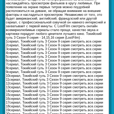
наслаждайтесь просмотром фильмов в кругу любимых. При
появлении на экране первых титров можно поудобней
расположиться на диване, не обращая внимание на внешние
факторы и насладиться просмотром. Независимо от того, это
будет американский, английский, французский или другой
сериал, с профессиональной озвучкой он намного интересней и
захватывает с первой минуты. С LostFilm смотреть онлайн
всемирнолюбимые сериалы стало проще, качество звука и
картинки порадует любого ценителя лучшего кино. Токийский
гуль 3 Сезон 9 серия - 14,15,16 серия (LostFilm) .
1сериал, Токийский гуль 3 Сезон 9 серия смотреть.все.серии
2сериал, Токийский гуль 3 Сезон 9 серия смотреть.все.серии
3сериал, Токийский гуль 3 Сезон 9 серия смотреть.все.серии
4сериал, Токийский гуль 3 Сезон 9 серия смотреть.все.серии
5сериал, Токийский гуль 3 Сезон 9 серия смотреть.все.серии
6сериал, Токийский гуль 3 Сезон 9 серия смотреть.все.серии
7сериал, Токийский гуль 3 Сезон 9 серия смотреть.все.серии
8сериал, Токийский гуль 3 Сезон 9 серия смотреть.все.серии
9сериал, Токийский гуль 3 Сезон 9 серия смотреть.все.серии
10сериал, Токийский гуль 3 Сезон 9 серия смотреть.все.серии
11сериал, Токийский гуль 3 Сезон 9 серия смотреть.все.серии
12сериал, Токийский гуль 3 Сезон 9 серия смотреть.все.серии
13сериал, Токийский гуль 3 Сезон 9 серия смотреть.все.серии
14сериал, Токийский гуль 3 Сезон 9 серия смотреть.все.серии
15сериал, Токийский гуль 3 Сезон 9 серия смотреть.все.серии
16сериал, Токийский гуль 3 Сезон 9 серия смотреть.все.серии
17сериал, Токийский гуль 3 Сезон 9 серия смотреть.все.серии
18сериал, Токийский гуль 3 Сезон 9 серия смотреть.все.серии
19сериал, Токийский гуль 3 Сезон 9 серия смотреть.все.серии
20сериал, Токийский гуль 3 Сезон 9 серия смотреть.все.серии