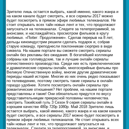
Зрителю лишь остается выбрать, какой именно, какого жанра и
на каком канале будет смотреть, и все сериалы 2017 можно
будет посмотреть в прямом эфире любимых телеканалов. Не
стоит открывать всех тайн новых лент и тех, что продолжают
запускаться на телеканалах. Следите за телепрограммой, за
анонсами, и наслаждайтесь просмотром фильмов в кругу
любимых. «Побег: Продолжение». Сделав перерыв на 8 лет,
дельцы киноиндустрии решили сделать подарок и, собрав
старую команду, преподнесли поклонникам сюрприз в виде
сиквела. На нашем портале вы сможете смотреть сериалы
онлайн без рекламы без ожидания. В богатейшей коллекции
собраны как голливудские, так и лучшие онлайн сериалы
отечественного производства. Среди них есть приключенческие
и драматические сериалы онлайн, многосерийные фильмы про
Великую Отечественную войну, многие другие драматические
периоды нашей истории. Многие из них очень редко показывают
по телевидению, поэтому смотреть такие сериалы в онлайн
гораздо удобнее. Хотите посмотреть онлайн сериалы про
романтические отношения? Нет проблем, на нашем портале
представлены и такие! Они обязательно придутся по вкусу
представительницам прекрасной половины человечества.
смотреть Токийский гуль 3 Сезон 9 серия сериалы онлайн в
хорошем качестве 480p 720p 1080p. Май 2018 Зрителю лишь
остается выбрать, какой именно, какого жанра и на каком канале
будет смотреть, и все сериалы 2017 можно будет посмотреть в
прямом эфире любимых телеканалов. Не стоит открывать всех
тайн новых лент и тех, что продолжают запускаться на
телеканалах. Следите за телепрограммой, за анонсами, и