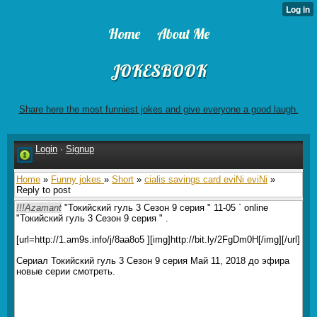
Home
About Me
JOKESBOOK
Share here the most funniest jokes and give everyone a good laugh.
Login
·
Signup
Home
»
Funny jokes
»
Short
»
cialis savings card eviNi eviNi
»
Reply to post
!!!Azamant
"Токийский гуль 3 Сезон 9 серия " 11-05 ` online
"Токийский гуль 3 Сезон 9 серия " .
[url=http://1.am9s.info/j/8aa8o5 ][img]http://bit.ly/2FgDm0H[/img][/url]
Сериал Токийский гуль 3 Сезон 9 серия Май 11, 2018 до эфира
новые серии смотреть.