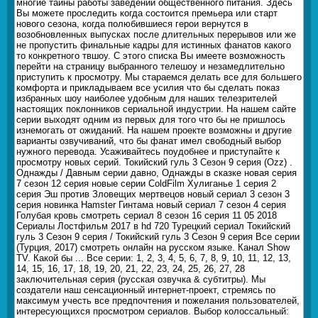
многие тайны работы заведений общественного питания. Здесь
Вы можете проследить когда состоится премьера или старт
нового сезона, когда полюбившиеся герои вернутся в
возобновленных выпусках после длительных перерывов или же
не пропустить финальные кадры для истинных фанатов какого
то конкретного твшоу. С этого списка Вы имеете возможность
перейти на страницу выбранного телешоу и незамедлительно
приступить к просмотру. Мы стараемся делать все для большего
комфорта и прикладываем все усилия что бы сделать показ
избранных шоу наиболее удобным для наших телезрителей
настоящих поклонников сериальной индустрии. На нашем сайте
серии выходят одним из первых для того что бы не пришлось
изнемогать от ожиданий. На нашем проекте возможны и другие
варианты озвучиваний, что бы фанат имел свободный выбор
нужного перевода. Усаживайтесь поудобнее и приступайте к
просмотру новых серий. Токийский гуль 3 Сезон 9 серия (Ozz) .
Однажды / Давным серии давно, Однажды в сказке новая серия
7 сезон 12 серия новые серии ColdFilm Хулиганье 1 серия 2
серия Эш против Зловещих мертвецов новый сериал 3 сезон 3
серия новинка Hamster Гинтама новый сериал 7 сезон 4 серия
Голубая кровь смотреть сериал 8 сезон 16 серия 11 05 2018
Сериалы Лостфильм 2017 в hd 720 Турецкий сериал Токийский
гуль 3 Сезон 9 серия / Токийский гуль 3 Сезон 9 серия Все серии
(Турция, 2017) смотреть онлайн на русском языке. Канал Show
TV. Какой бы ... Все серии: 1, 2, 3, 4, 5, 6, 7, 8, 9, 10, 11, 12, 13,
14, 15, 16, 17, 18, 19, 20, 21, 22, 23, 24, 25, 26, 27, 28
заключительная серия (русская озвучка & субтитры). Мы
создатели наш сенсационный интернет-проект, стремясь по
максимум учесть все предпочтения и пожелания пользователей,
интересующихся просмотром сериалов. Выбор колоссальный: