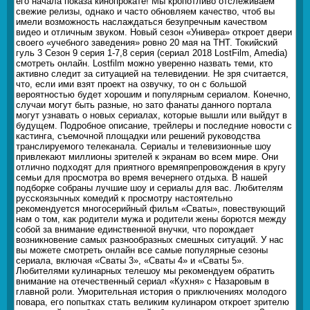
его начала показа кинопрокате! Мы кропотливо отслеживаем
свежие релизы, однако и часто обновляем качество, чтоб вы
имели возможность наслаждаться безупречным качеством
видео и отличным звуком. Новый сезон «Универа» откроет двери
своего «учебного заведения» ровно 20 мая на ТНТ. Токийский
гуль 3 Сезон 9 серия 1-7,8 серия (сериал 2018 LostFilm, Amedia)
смотреть онлайн. Lostfilm можно уверенно назвать теми, кто
активно следит за ситуацией на телевидении. Не зря считается,
что, если ими взят проект на озвучку, то он с большой
вероятностью будет хорошим и популярным сериалом. Конечно,
случаи могут быть разные, но зато фанаты данного портала
могут узнавать о новых сериалах, которые вышли или выйдут в
будущем. Подробное описание, трейлеры и последние новости с
кастинга, съемочной площадки или решений руководства
транслируемого телеканала. Сериалы и телевизионные шоу
привлекают миллионы зрителей к экранам во всем мире. Они
отлично подходят для приятного времяпрепровождения в кругу
семьи для просмотра во время вечернего отдыха. В нашей
подборке собраны лучшие шоу и сериалы для вас. Любителям
русскоязычных комедий к просмотру настоятельно
рекомендуется многосерийный фильм «Сваты», повествующий
нам о том, как родители мужа и родители жены борются между
собой за внимание единственной внучки, что порождает
возникновение самых разнообразных смешных ситуаций. У нас
вы можете смотреть онлайн все самые популярные сезоны
сериала, включая «Сваты 3», «Сваты 4» и «Сваты 5».
Любителями кулинарных телешоу мы рекомендуем обратить
внимание на отечественный сериал «Кухня» с Назаровым в
главной роли. Уморительная история о приключениях молодого
повара, его попытках стать великим кулинаром откроет зрителю