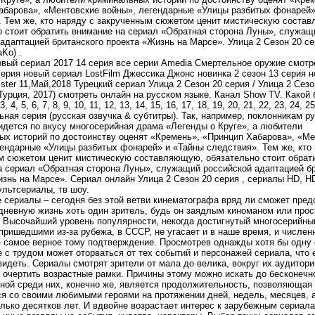
абарова», «Ментовские войны», легендарные «Улицы разбитых фонарей»
. Тем же, кто наряду с закрученным сюжетом ценит мистическую соста
о стоит обратить внимание на сериал «Обратная сторона Луны», служащ
адаптацией британского проекта «Жизнь на Марсе». Улица 2 Сезон 20 сер
aKo) .
овый сериал 2017 14 серия все серии Amedia Смертельное оружие смотр
серия новый сериал LostFilm Джессика Джонс новинка 2 сезон 13 серия 
ter 11,Май,2018 Турецкий сериал Улица 2 Сезон 20 серия / Улица 2 Сезо
Турция, 2017) смотреть онлайн на русском языке. Канал Show TV. Какой б
3, 4, 5, 6, 7, 8, 9, 10, 11, 12, 13, 14, 15, 16, 17, 18, 19, 20, 21, 22, 23, 24, 2
ная серия (русская озвучка & субтитры). Так, например, поклонникам ру
идется по вкусу многосерийная драма «Легенды о Круге», а любители
ых историй по достоинству оценят «Кремень», «Принцип Хабарова», «Ме
гендарные «Улицы разбитых фонарей» и «Тайны следствия». Тем же, кто 
м сюжетом ценит мистическую составляющую, обязательно стоит обрат
а сериал «Обратная сторона Луны», служащий российской адаптацией б
знь на Марсе». Сериал онлайн Улица 2 Сезон 20 серия , сериалы HD, H
ультсериалы, тв шоу.
 сериалы – сегодня без этой ветви кинематографа вряд ли сможет пред
дневную жизнь хоть один зритель, будь он заядлым киноманом или прос
 Высочайший уровень популярности, некогда достигнутый многосерийн
пришедшими из-за рубежа, в СССР, не угасает и в наше время, и числен
– самое верное тому подтверждение. Просмотрев однажды хотя бы одну
 с трудом может оторваться от тех событий и персонажей сериала, что 
идеть. Сериалы смотрят зрители от мала до велика, вокруг их аудитори
 очертить возрастные рамки. Причины этому можно искать до бесконечн
вной среди них, конечно же, является продолжительность, позволяющая
ся со своими любимыми героями на протяжении дней, недель, месяцев, а
лько десятков лет. И вдвойне возрастает интерес к зарубежным сериала