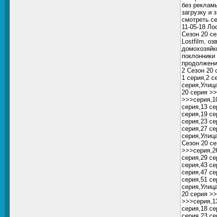
без реклам
загрузку и 
смотреть се
11-05-18 Ло
Сезон 20 с
Lostfilm, о
домохозяйк
поклонники
продолжени
2 Сезон 20 с
1 серия,2 с
серия,Улица
20 серия >>
>>>серия,10
серия,13 се
серия,19 се
серия,23 се
серия,27 се
серия,Улица
Сезон 20 се
>>>серия,26
серия,29 се
серия,43 се
серия,47 се
серия,51 се
серия,Улица
20 серия >>
>>>серия,13
серия,18 се
серия,23 се