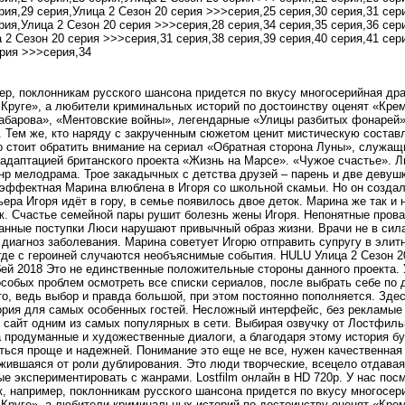
рия,29 серия,Улица 2 Сезон 20 серия >>>серия,25 серия,30 серия,31 сер
рия,Улица 2 Сезон 20 серия >>>серия,28 серия,34 серия,35 серия,36 сер
 2 Сезон 20 серия >>>серия,31 серия,38 серия,39 серия,40 серия,41 сер
ерия >>>серия,34
мер, поклонникам русского шансона придется по вкусу многосерийная др
 Круге», а любители криминальных историй по достоинству оценят «Кре
абарова», «Ментовские войны», легендарные «Улицы разбитых фонарей»
. Тем же, кто наряду с закрученным сюжетом ценит мистическую соста
о стоит обратить внимание на сериал «Обратная сторона Луны», служащ
 адаптацией британского проекта «Жизнь на Марсе». «Чужое счастье». 
нр мелодрама. Трое закадычных с детства друзей – парень и две девушк
 эффектная Марина влюблена в Игоря со школьной скамьи. Но он созда
ера Игоря идёт в гору, в семье появилось двое деток. Марина же так и 
ж. Счастье семейной пары рушит болезнь жены Игоря. Непонятные пров
ранные поступки Люси нарушают привычный образ жизни. Врачи не в сил
 диагноз заболевания. Марина советует Игорю отправить супругу в элит
 где с героиней случаются необъяснимые события. HULU Улица 2 Сезон 2
ей 2018 Это не единственные положительные стороны данного проекта. 
особых проблем осмотреть все списки сериалов, после выбрать себе по 
то, ведь выбор и правда большой, при этом постоянно пополняется. Зде
ория для самых особенных гостей. Несложный интерфейс, без рекламые
т сайт одним из самых популярных в сети. Выбирая озвучку от Лостфиль
а продуманные и художественные диалоги, а благодаря этому история б
ться проще и надежней. Понимание это еще не все, нужен качественная
ожившаяся от роли дублирования. Это люди творческие, всецело отдава
ые экспериментировать с жанрами. Lostfilm онлайн в HD 720p. У нас пос
к, например, поклонникам русского шансона придется по вкусу многосер
 Круге», а любители криминальных историй по достоинству оценят «Кре