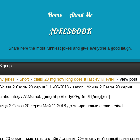
Home
About Me
JOKESBOOK
Share here the most funniest jokes and give everyone a good laugh.
Signup
ny jokes
»
Short
»
cialis 20 mg how long does it last eviNi eviNi
» View post
Улица 2 Сезон 20 серия " 11-05-2018 - sezon «Улица 2 Сезон 20 серия » .
1.am9s.info/j/v7AMcmb0 ][img]http://bit.ly/2FgDm0H[/img][/url]
ица 2 Сезон 20 серия Май.11.2018 до эфира новые серии seriyal.
он 20 серия - смотреть онлайн / сериал. Смотреть выбранный вами сери