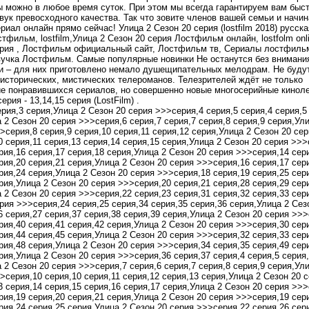
ы можно в любое время суток. При этом мы всегда гарантируем вам быс
звук превосходного качества. Так что зовите членов вашей семьи и начи
риал онлайн прямо сейчас! Улица 2 Сезон 20 серия (lostfilm 2018) русска
стфильм, lostfilm,Улица 2 Сезон 20 серия Лостфильм онлайн, lostfolm onl
ерия , Лостфильм официальный сайт, Лостфильм тв, Сериалы лостфиль
звучка Лостфильм. Самые популярные новинки Не останутся без внимани
и – для них приготовлено немало душещипательных мелодрам. Не буду
 исторических, мистических телероманов. Телезрителей ждёт не только
е понравившихся сериалов, но совершенно новые многосерийные киноле
ерия - 13,14,15 серия (LostFilm) .
ерия,3 серия,Улица 2 Сезон 20 серия >>>серия,4 серия,5 серия,4 серия,5
 2 Сезон 20 серия >>>серия,6 серия,7 серия,7 серия,8 серия,9 серия,Ул
>серия,8 серия,9 серия,10 серия,11 серия,12 серия,Улица 2 Сезон 20 се
 серия,11 серия,13 серия,14 серия,15 серия,Улица 2 Сезон 20 серия >>>
рия,16 серия,17 серия,18 серия,Улица 2 Сезон 20 серия >>>серия,14 сер
рия,20 серия,21 серия,Улица 2 Сезон 20 серия >>>серия,16 серия,17 сер
рия,24 серия,Улица 2 Сезон 20 серия >>>серия,18 серия,19 серия,25 сер
рия,Улица 2 Сезон 20 серия >>>серия,20 серия,21 серия,28 серия,29 сер
 2 Сезон 20 серия >>>серия,22 серия,23 серия,31 серия,32 серия,33 сер
рия >>>серия,24 серия,25 серия,34 серия,35 серия,36 серия,Улица 2 Сез
 серия,27 серия,37 серия,38 серия,39 серия,Улица 2 Сезон 20 серия >>>
рия,40 серия,41 серия,42 серия,Улица 2 Сезон 20 серия >>>серия,30 сер
рия,44 серия,45 серия,Улица 2 Сезон 20 серия >>>серия,32 серия,33 сер
рия,48 серия,Улица 2 Сезон 20 серия >>>серия,34 серия,35 серия,49 сер
рия,Улица 2 Сезон 20 серия >>>серия,36 серия,37 серия,4 серия,5 серия
 2 Сезон 20 серия >>>серия,7 серия,6 серия,7 серия,8 серия,9 серия,Ул
>серия,10 серия,10 серия,11 серия,12 серия,13 серия,Улица 2 Сезон 20 
 серия,14 серия,15 серия,16 серия,17 серия,Улица 2 Сезон 20 серия >>>
рия,19 серия,20 серия,21 серия,Улица 2 Сезон 20 серия >>>серия,19 сер
рия,24 серия,25 серия,Улица 2 Сезон 20 серия >>>серия,22 серия,26 сер