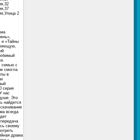
ия,32
ия,37
ия,Улица 2
ама
мень»,
 и «Тайны
вляющую,
ий
Любимый
и.
л семью с
не смогла
алы в
ах
ный
0 серия
У нас
душе. Это
сь найдется
 скачивание
ма всегда
удет
 передача
ясь своему
мотреть
ийная драма
мень»,