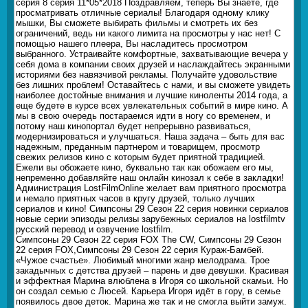
серия 8 серия 11*05*2018 Поздравляем, теперь Вы знаете, где
просматривать отличные сериалы! Благодаря одному клику
мышки, Вы сможете выбирать фильмы и смотреть их без
ограничений, ведь ни какого лимита на просмотры у нас нет! С
помощью нашего плеера, Вы насладитесь просмотром
выбранного. Устраивайте комфортные, захватывающие вечера у
себя дома в компании своих друзей и наслаждайтесь экранными
историями без навязчивой рекламы. Получайте удовольствие
без лишних проблем! Оставайтесь с нами, и вы сможете увидеть
наиболее достойные внимания и лучшие киноленты 2014 года, а
еще будете в курсе всех увлекательных событий в мире кино. А
мы в свою очередь постараемся идти в ногу со временем, и
потому наш кинопортал будет непрерывно развиваться,
модернизироваться и улучшаться. Наша задача – быть для вас
надежным, преданным партнером и товарищем, просмотр
свежих релизов кино с которым будет приятной традицией.
Ежели вы обожаете кино, буквально так как обожаем его мы,
непременно добавляйте наш онлайн кинозал к себе в закладки!
Администрация LostFilmOnline желает вам приятного просмотра
и немало приятных часов в кругу друзей, только лучших
сериалов и кино! Симпсоны 29 Сезон 22 серия новинки сериалов
новые серии эпизоды релизы зарубежных сериалов на lostfilmtv
русский перевод и озвучение lostfilm.
Симпсоны 29 Сезон 22 серия FOX The CW, Симпсоны 29 Сезон
22 серия FOX,Симпсоны 29 Сезон 22 серия Кураж-Бамбей.
«Чужое счастье». Любимый многими жанр мелодрама. Трое
закадычных с детства друзей – парень и две девушки. Красивая
и эффектная Марина влюблена в Игоря со школьной скамьи. Но
он создал семью с Люсей. Карьера Игоря идёт в гору, в семье
появилось двое деток. Марина же так и не смогла выйти замуж.