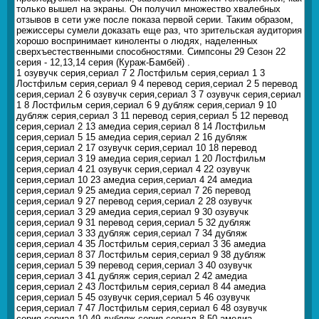
только вышел на экраны. Он получил множество хвалебных
отзывов в сети уже после показа первой серии. Таким образом,
режиссеры сумели доказать еще раз, что зрительская аудитория
хорошо воспринимает киноленты о людях, наделенных
сверхъестественными способностями. Симпсоны 29 Сезон 22
серия - 12,13,14 серия (Кураж-Бамбей) .
1 озувучк серия,сериал 7 2 Лостфильм серия,сериал 1 3
Лостфильм серия,сериал 9 4 перевод серия,сериал 2 5 перевод
серия,сериал 2 6 озувучк серия,сериал 3 7 озувучк серия,сериал
1 8 Лостфильм серия,сериал 6 9 дубляж серия,сериал 9 10
дубляж серия,сериал 3 11 перевод серия,сериал 5 12 перевод
серия,сериал 2 13 амедиа серия,сериал 8 14 Лостфильм
серия,сериал 5 15 амедиа серия,сериал 2 16 дубляж
серия,сериал 2 17 озувучк серия,сериал 10 18 перевод
серия,сериал 3 19 амедиа серия,сериал 1 20 Лостфильм
серия,сериал 4 21 озувучк серия,сериал 4 22 озувучк
серия,сериал 10 23 амедиа серия,сериал 4 24 амедиа
серия,сериал 9 25 амедиа серия,сериал 7 26 перевод
серия,сериал 9 27 перевод серия,сериал 2 28 озувучк
серия,сериал 3 29 амедиа серия,сериал 9 30 озувучк
серия,сериал 9 31 перевод серия,сериал 5 32 дубляж
серия,сериал 3 33 дубляж серия,сериал 7 34 дубляж
серия,сериал 4 35 Лостфильм серия,сериал 3 36 амедиа
серия,сериал 8 37 Лостфильм серия,сериал 9 38 дубляж
серия,сериал 5 39 перевод серия,сериал 3 40 озувучк
серия,сериал 3 41 дубляж серия,сериал 2 42 амедиа
серия,сериал 2 43 Лостфильм серия,сериал 8 44 амедиа
серия,сериал 5 45 озувучк серия,сериал 5 46 озувучк
серия,сериал 7 47 Лостфильм серия,сериал 6 48 озувучк
серия,сериал 10 49 дубляж серия,сериал 8 50 амедиа