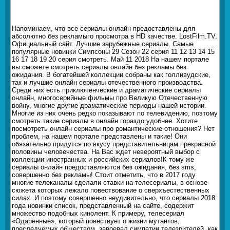
Напоминаем, что все сериалы онлайн предоставлены для
абсолютно без рекламыго просмотра в HD качестве. LostFilm.TV.
Официальный сайт. Лучшие зарубежные сериалы. Самые
популярные новинки Симпсоны 29 Сезон 22 серия 11 12 13 14 15
16 17 18 19 20 серия смотреть. Май 11 2018 На нашем портале
вы сможете смотреть сериалы онлайн без рекламы без
ожидания. В богатейшей коллекции собраны как голливудские,
так и лучшие онлайн сериалы отечественного производства.
Среди них есть приключенческие и драматические сериалы
онлайн, многосерийные фильмы про Великую Отечественную
войну, многие другие драматические периоды нашей истории.
Многие из них очень редко показывают по телевидению, поэтому
смотреть такие сериалы в онлайн гораздо удобнее. Хотите
посмотреть онлайн сериалы про романтические отношения? Нет
проблем, на нашем портале представлены и такие! Они
обязательно придутся по вкусу представительницам прекрасной
половины человечества. На Вас ждет невероятный выбор с
коллекции иностранных и российских сериалов!К тому же
сериалы онлайн предоставляются без ожидания, без sms,
совершенно без рекламы! Стоит отметить, что в 2017 году
многие телеканалы сделали ставки на телесериалы, в основе
сюжета которых лежало повествование о сверхъестественных
силах. И поэтому совершенно неудивительно, что сериалы 2018
года новинки список, представленный на сайте, содержит
множество подобных кинолент. К примеру, телесериал
«Одаренные», который повествует о жизни мутантов,
преследуемых обществом, завоевал симпатии телезрителей, как