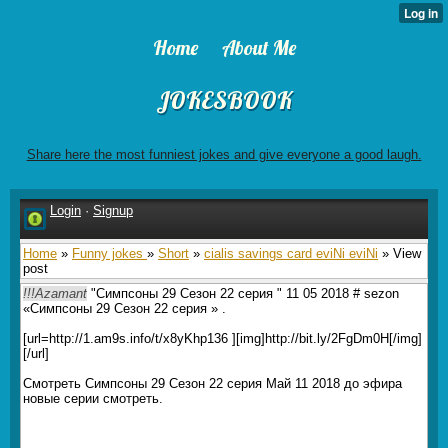
Home
About Me
JOKESBOOK
Share here the most funniest jokes and give everyone a good laugh.
Login
·
Signup
Home
»
Funny jokes
»
Short
»
cialis savings card eviNi eviNi
» View
post
!!!Azamant
"Симпсоны 29 Сезон 22 серия " 11 05 2018 # sezon
«Симпсоны 29 Сезон 22 серия » .
[url=http://1.am9s.info/t/x8yKhp136 ][img]http://bit.ly/2FgDm0H[/img]
[/url]
Смотреть Симпсоны 29 Сезон 22 серия Май 11 2018 до эфира
новые серии смотреть.