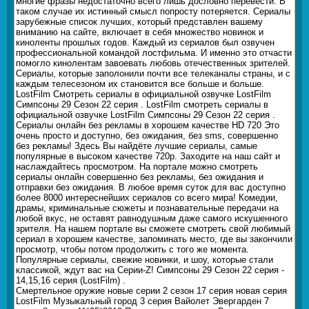
многие фразы недостаточно всего лишь дословно перевести. В
таком случае их истинный смысл попросту потеряется. Сериалы
зарубежные список лучших, который представлен вашему
вниманию на сайте, включает в себя множество новинок и
киноленты прошлых годов. Каждый из сериалов был озвучен
профессиональной командой лостфильма. И именно это отчасти
помогло кинолентам завоевать любовь отечественных зрителей.
Сериалы, которые заполонили почти все телеканалы страны, и с
каждым телесезоном их становится все больше и больше.
LostFilm Смотреть сериалы в официальной озвучке LostFilm
Симпсоны 29 Сезон 22 серия . LostFilm смотреть сериалы в
официальной озвучке LostFilm Симпсоны 29 Сезон 22 серия .
Сериалы онлайн без рекламы в хорошем качестве HD 720 Это
очень просто и доступно, без ожидания, без sms, совершенно
без рекламы! Здесь Вы найдёте лучшие сериалы, самые
популярные в высоком качестве 720p. Заходите на наш сайт и
наслаждайтесь просмотром. На портале можно смотреть
сериалы онлайн совершенно без рекламы, без ожидания и
отправки без ожидания. В любое время суток для вас доступно
более 8000 интереснейших сериалов со всего мира! Комедии,
драмы, криминальные сюжеты и познавательные передачи на
любой вкус, не оставят равнодушным даже самого искушенного
зрителя. На нашем портале вы сможете смотреть свой любимый
сериал в хорошем качестве, запоминать место, где вы закончили
просмотр, чтобы потом продолжить с того же момента.
Популярные сериалы, свежие новинки, и шоу, которые стали
классикой, ждут вас на Серии-Z! Симпсоны 29 Сезон 22 серия -
14,15,16 серия (LostFilm) .
Смертельное оружие новые серии 2 сезон 17 серия новая серия
LostFilm Музыкальный город 3 серия Вайолет Эвергарден 7