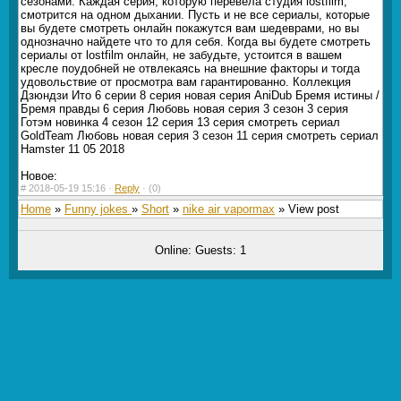
сезонами. Каждая серия, которую перевела студия lostfilm,
смотрится на одном дыхании. Пусть и не все сериалы, которые
вы будете смотреть онлайн покажутся вам шедеврами, но вы
однозначно найдете что то для себя. Когда вы будете смотреть
сериалы от lostfilm онлайн, не забудьте, устоится в вашем
кресле поудобней не отвлекаясь на внешние факторы и тогда
удовольствие от просмотра вам гарантированно. Коллекция
Дзюндзи Ито 6 серии 8 серия новая серия AniDub Бремя истины /
Бремя правды 6 серия Любовь новая серия 3 сезон 3 серия
Готэм новинка 4 сезон 12 серия 13 серия смотреть сериал
GoldTeam Любовь новая серия 3 сезон 11 серия смотреть сериал
Hamster 11 05 2018
Новое:
#
2018-05-19 15:16 ·
Reply
·
(0)
Home
»
Funny jokes
»
Short
»
nike air vapormax
» View post
Online: Guests: 1