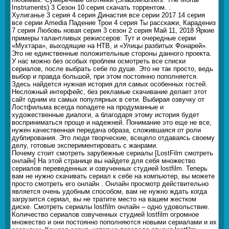
Instruments) 3 Сезон 10 серия скачать торрентом. .
Хулиганье 3 серия 4 серия Династия все серии 2017 14 серия
все серии Amedia Падение Трои 4 серия Ты расскажи, Карадениз
7 серия Любовь новая серия 3 сезон 2 серия Май 11, 2018 Яркие
примеры талантливых режиссеров: Тут и очередные серии
«Мухтара», выходящие на НТВ, и «Улицы разбитых Фонарей».
Это не единственные положительные стороны данного проекта.
У нас можно без особых проблем осмотреть все списки
сериалов, после выбрать себе по душе. Это не так просто, ведь
выбор и правда большой, при этом постоянно пополняется.
Здесь найдется нужная история для самых особенных гостей.
Несложный интерфейс, без рекламые скачивание делает этот
сайт одним из самых популярных в сети. Выбирая озвучку от
Лостфильма всегда попадете на продуманные и
художественные диалоги, а благодаря этому история будет
восприниматься проще и надежней. Понимание это еще не все,
нужен качественная передача образа, сложившаяся от роли
дублирования. Это люди творческие, всецело отдаваясь своему
делу, готовые экспериментировать с жанрами.
Почему стоит смотреть зарубежные сериалы [LostFilm смотреть
онлайн] На этой странице вы найдете для себя множество
сериалов переведенных и озвученных студией lostfilm. Теперь
вам не нужно скачивать сериал к себе на компьютер, вы можете
просто смотреть его онлайн . Онлайн просмотр действительно
является очень удобным способом, вам не нужно ждать когда
загрузится сериал, вы не тратите место на вашем жестком
диске. Смотреть сериалы lostfilm онлайн – одно удовольствие.
Количество сериалов озвученных студией lostfilm огромное
множество и они постоянно пополняются новыми сериалами и их