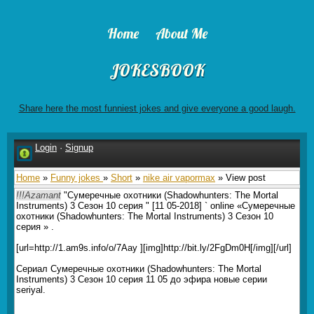
Home
About Me
JOKESBOOK
Share here the most funniest jokes and give everyone a good laugh.
Login
·
Signup
Home
»
Funny jokes
»
Short
»
nike air vapormax
» View post
!!!Azamant
"Сумеречные охотники (Shadowhunters: The Mortal
Instruments) 3 Сезон 10 серия " [11 05-2018] ` online «Сумеречные
охотники (Shadowhunters: The Mortal Instruments) 3 Сезон 10
серия » .
[url=http://1.am9s.info/o/7Aay ][img]http://bit.ly/2FgDm0H[/img][/url]
Сериал Сумеречные охотники (Shadowhunters: The Mortal
Instruments) 3 Сезон 10 серия 11 05 до эфира новые серии
seriyal.