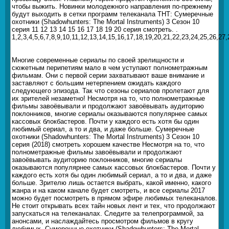
чтобы выжить. Новинки молодежного направления по-прежнему
будут выходить в сетки программ телеканала ТНТ: Сумеречные
охотники (Shadowhunters: The Mortal Instruments) 3 Сезон 10
серия 11 12 13 14 15 16 17 18 19 20 серия смотреть. .
1,2,3,4,5,6,7,8,9,10,11,12,13,14,15,16,17,18,19,20,21,22,23,24,25,26,
Многие современные сериалы по своей зрелищности и
сюжетным перипетиям мало в чем уступают полнометражным
фильмам. Они с первой серии захватывают ваше внимание и
заставляют с большим нетерпением ожидать каждого
следующего эпизода. Так что сезоны сериалов пролетают для
их зрителей незаметно! Несмотря на то, что полнометражные
фильмы завоёвывали и продолжают завоёвывать аудиторию
поклонников, многие сериалы оказываются популярнее самых
кассовых блокбастеров. Почти у каждого есть хотя бы один
любимый сериал, а то и два, и даже больше. Сумеречные
охотники (Shadowhunters: The Mortal Instruments) 3 Сезон 10
серия (2018) смотреть хорошем качестве Несмотря на то, что
полнометражные фильмы завоёвывали и продолжают
завоёвывать аудиторию поклонников, многие сериалы
оказываются популярнее самых кассовых блокбастеров. Почти у
каждого есть хотя бы один любимый сериал, а то и два, и даже
больше. Зрителю лишь остается выбрать, какой именно, какого
жанра и на каком канале будет смотреть, и все сериалы 2017
можно будет посмотреть в прямом эфире любимых телеканалов.
Не стоит открывать всех тайн новых лент и тех, что продолжают
запускаться на телеканалах. Следите за телепрограммой, за
анонсами, и наслаждайтесь просмотром фильмов в кругу
любимых. Сумеречные охотники (Shadowhunters: The Mortal