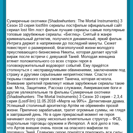
Сумеречные охотники (Shadowhunters: The Mortal Instruments) 3
Сезон 10 серия lostfilm сериалы лостфильм официальный сайт
сериал lost film лост фильм лучшие сериалы самые популярные
топовые зарубежные сериалы. «Беглец». Снятый в жанре
криминальный детектив, получился динамичный, яркий фильм.
Интрига держит в напряжении до последней минуты. Сюжет
повествует о размеренной, благополучной жизни молодого
преуспевающего бизнесмена Никиты, которая делает крутой
вираж после встречи с девушкой Таней. Молодая женщина
втянет положительного со всех сторон героя в
головокружительный водоворот событий. Ему придётся
столкнуться с несправедливыми обвинениями, заключением под
стражу и другими серьёзными неприятностями. Спасти от
тюрьмы главного героя сможет Танечка, которая исчезла.
Внимание зрителей привлекут новые зарубежные сериалы такие
как: Мгла, Защитники, Рассказ служанки, Американские боги и
другие увлекательные тв фильмы Сумеречные охотники
(Shadowhunters: The Mortal Instruments) 3 Сезон 10 серия - 2,3,4
серия (LostFilm) 11.05.2018 «Мертв на 99%». Детективная драма.
Успешный столичный архитектор Артём не обременён прозой
жизни. Прилично зарабатывая, тратит огромные суммы, не глядя
в завтрашний день. Но в один прекрасный момент не героя
начинают охоту сразу несколько влиятельных структур – ФСБ,
подпольные торговцы оружием и Интерпол. А всё дело в том,
что Артов внешне очень похож на опасного мафиози по
прозвищу Змей. Главному герою придётся приложить все силы,