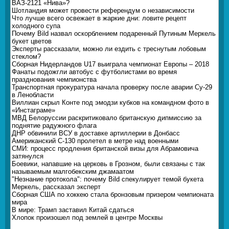
ВАЗ-2121 «Нива»?
Шотландия может провести референдум о независимости
Что лучше всего освежает в жаркие дни: ловите рецепт
холодного супа
Почему Bild назвал оскорблением подаренный Путиным Меркель
букет цветов
Эксперты рассказали, можно ли ездить с треснутым лобовым
стеклом?
Сборная Нидерландов U17 выиграла чемпионат Европы – 2018
Фанаты подожгли автобус с футболистами во время
празднования чемпионства
Транспортная прокуратура начала проверку после аварии Су-29
в Ленобласти
Виллиан скрыл Конте под эмодзи кубков на командном фото в
«Инстаграме»
МВД Белоруссии раскритиковало британскую дипмиссию за
поднятие радужного флага
ДНР обвинили ВСУ в доставке артиллерии в Донбасс
Американский С-130 пролетел в метре над военными
СМИ: процесс продления британской визы для Абрамовича
затянулся
Боевики, напавшие на церковь в Грозном, были связаны с так
называемым малгобекским джамаатом
"Незнание протокола": почему Bild спекулирует темой букета
Меркель, рассказал эксперт
Сборная США по хоккею стала бронзовым призером чемпионата
мира
В мире: Трамп заставил Китай сдаться
Хлопок произошел под землей в центре Москвы