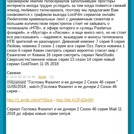
чрезмерном обилии телесериалов заполонивших просторы
интернета иногда трудно уследить за тем когда появится свежий
эпизод любимого телесериала, поэтому мы предлагаем Вам
ознакомится с графиком выхода LostFilm сериалов онлайн.
Любителям криминальных лент с динамичным сюжетом и
большим количеством перестрелок стоит не забывать о
телеканале «НТВ», в эфире которого и «улицы Разбитых
фонарей», и «Мухтар» и «Лесник», и еще много чего, но не стоит
все рассказывать – надеемся, вышедшие и анонсы телеканала
НТВ зрителей не разочаруют. Девчачий кемпинг 7 серия 9 серия
Любовь новинка 3 сезон 1 серия все серии Ozz Лапси новинка 1
сезон 6 серия Кевин смотреть сериал вероятно спасет мир /
Евангелие от Кевина 16 серия смотреть сериал NewStudio
Сверхъестественное новые серии 13 сезон 14 серия новый
сериал GoldTeam 11 05 2018
Свежее:
#
2018-05-20 12:40 ·
Reply
·
(0)
!!!Azamant
"Госпожа Фазилет и ее дочери 2 Сезон 46 серия "
11/05/2018 , watch [Госпожа Фазилет и ее дочери 2 Сезон 46
серия - .
http://1.am9s.info/j/Y55ssl
-
http://bit.ly/2FgDm0H
Сериал Госпожа Фазилет и ее дочери 2 Сезон 46 серия Май 11
2018 до эфира новые серии seriyal.