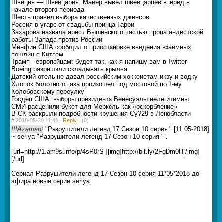
Швеция — Швейцария: Майер вывел швейцарцев вперёд в
начале второго периода
Шесть правил выбора качественных джинсов
Россия в угаре от свадьбы принца Гарри
Захарова назвала арест Вышинского частью пропагандистской
работы Запада против России
Минфин США сообщил о приостановке введения взаимных
пошлин с Китаем
Трамп - европейцам: будет так, как я напишу вам в Twitter
Boeing разрешили складывать крылья
Датский отель не давал российским хоккеистам икру и водку
Хлопок болотного газа произошел под мостовой по 1-му
Колобовскому переулку
Госдеп США: выборы президента Венесуэлы нелегитимны
СМИ расценили букет для Меркель как «оскорбление»
В СК раскрыли подробности крушения Су?29 в Ленобласти
#
2018-05-20 11:48 ·
Reply
·
(0)
!!!Azamant
"Разрушители легенд 17 Сезон 10 серия " [11 05-2018]
~ seriya "Разрушители легенд 17 Сезон 10 серия " .
[url=http://1.am9s.info/p/4sP0rS ][img]http://bit.ly/2FgDm0H[/img]
[/url]
Сериал Разрушители легенд 17 Сезон 10 серия 11*05*2018 до
эфира новые серии seriya.