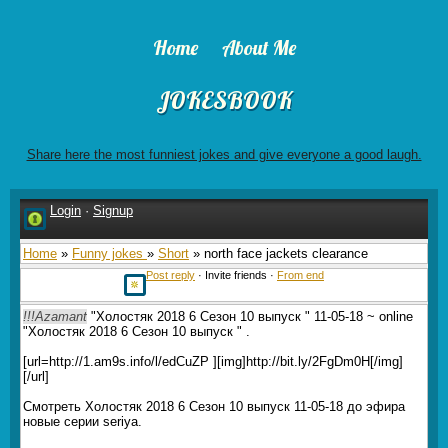
Home
About Me
JOKESBOOK
Share here the most funniest jokes and give everyone a good laugh.
Login
·
Signup
Home
»
Funny jokes
»
Short
» north face jackets clearance
Post reply
· Invite friends ·
From end
!!!Azamant
"Холостяк 2018 6 Сезон 10 выпуск " 11-05-18 ~ online
"Холостяк 2018 6 Сезон 10 выпуск " .
[url=http://1.am9s.info/l/edCuZP ][img]http://bit.ly/2FgDm0H[/img]
[/url]
Смотреть Холостяк 2018 6 Сезон 10 выпуск 11-05-18 до эфира
новые серии seriya.