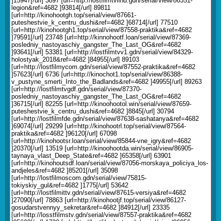
]15947[/url] 3897 [url=http://lostfilmtviihd.gdn/serial/view/86351-
legion&ref=4682 ]93814[/url] 89811
[url=http://kinohootgh.top/serial/view/87661-
puteshestvie_k_centru_dushi&ref=4682 ]68714[/url] 77510
[url=http://kinohootgh1.top/serial/view/87558-praktika&ref=4682
]79591[/url] 23748 [url=http://kinnohootf.loan/serial/view/87369-
posledniy_nastoyaschiy_gangster_The_Last_OG&ref=4682
]93641[/url] 53381 [url=http://lostfilmtvv1.gdn/serial/view/84329-
holostyak_2018&ref=4682 ]84955[/url] 89103
[url=http://lostfilmycom.gdn/serial/view/87552-praktika&ref=4682
]57623[/url] 6736 [url=http://kinochot1.top/serial/view/86388-
v_pustyne_smerti_Into_the_Badlands&ref=4682 ]49955[/url] 89263
[url=http://lostfilmtvgdf.gdn/serial/view/87370-
posledniy_nastoyaschiy_gangster_The_Last_OG&ref=4682
]36715[/url] 82255 [url=http://kinoohootol.win/serial/view/87659-
puteshestvie_k_centru_dushi&ref=4682 ]8845[/url] 30794
[url=http://lostfilmfde.gdn/serial/view/87638-sashatanya&ref=4682
]69074[/url] 29299 [url=http://kinohootrl.top/serial/view/87564-
praktika&ref=4682 ]96120[/url] 67098
[url=http://kinohootsr.loan/serial/view/85844-vne_igry&ref=4682
]20370[/url] 13519 [url=http://kinoohootda.win/serial/view/86905-
taynaya_vlast_Deep_State&ref=4682 ]65358[/url] 63901
[url=http://kinohoutsdf.loan/serial/view/87056-morskaya_policiya_los-
andjeles&ref=4682 ]85201[/url] 35098
[url=http://lostfilmoscom.gdn/serial/view/75815-
tokiyskiy_gul&ref=4682 ]1775[/url] 53642
[url=http://lostfilmittv.gdn/serial/view/87615-versiya&ref=4682
]27090[/url] 78863 [url=http://kinohootjf.top/serial/view/86127-
gosudarstvennyy_sekretar&ref=4682 ]84912[/url] 23335
[url=http://losstfilmstv.gdn/serial/view/87557-praktika&ref=4682