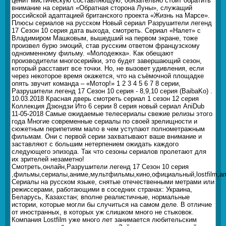
ценит мистическую составляющую, обязательно стоит обратить
внимание на сериал «Обратная сторона Луны», служащий
российской адаптацией британского проекта «Жизнь на Марсе».
Плюсы сериалов на русском Новый сериал Разрушители легенд
17 Сезон 10 серия дата выхода, смотреть. Сериал «Налет» с
Владимиром Машковым, вышедший на первом экране, тоже
произвел бурю эмоций, став русским ответом французскому
одноименному фильму. «Молодежка». Как обещают
производители многосерийки, это будет завершающий сезон,
который расставит все точки. Но, не вызовет удивления, если
через некоторое время окажется, что на съёмочной площадке
опять звучит команда – «Мотор!» 1 2 3 4 5 6 7 8 серии,
Разрушители легенд 17 Сезон 10 серия - 8,9,10 серия (BaibaKo) .
10.03.2018 Красная дверь смотреть сериал 1 сезон 12 серия
Коллекция Дзюндзи Ито 6 серии 8 серия новый сериал AniDub
11-05-2018 Самые ожидаемые телесериалы свежие релизы этого
года Многие современные сериалы по своей зрелищности и
сюжетным перипетиям мало в чем уступают полнометражным
фильмам. Они с первой серии захватывают ваше внимание и
заставляют с большим нетерпением ожидать каждого
следующего эпизода. Так что сезоны сериалов пролетают для
их зрителей незаметно!
Смотреть,онлайн,Разрушители легенд 17 Сезон 10 серия
,фильмы,сериалы,аниме,мультфильмы,кино,официальный,lostfilm,amedia
Сериалы на русском языке, снятые отечественными метрами или
режиссерами, работающими в соседних странах: Украина,
Беларусь, Казахстан; вполне реалистичные, нормальные
истории, которые могли бы случиться на самом деле. В отличие
от иностранных, в которых уж слишком много не стыковок.
Компания Lostfilm уже много лет занимается любительским