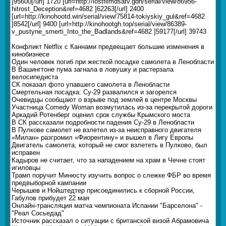
]95600[/url] 1720 [url=http://lostfilmdsatv.gdn/serial/view/86956-
hitrost_Deception&ref=4682 ]62263[/url] 2400
[url=http://kinohootd.win/serial/view/75814-tokiyskiy_gul&ref=4682
]8542[/url] 9400 [url=http://kinohootgh.top/serial/view/86389-
v_pustyne_smerti_Into_the_Badlands&ref=4682 ]59177[/url] 39743
Конфликт Netflix с Каннами предвещает большие изменения в
кинобизнесе
Один человек погиб при жесткой посадке самолета в Ленобласти
В Вашингтоне пума загнала в ловушку и растерзала
велосипедиста
СК показал фото упавшего самолета в Ленобласти
Смертельная посадка: Су-29 развалился и загорелся
Очевидцы сообщают о взрыве под землей в центре Москвы
Участница Comedy Woman возмутилась из-за перекрытой дороги
Аркадий Ротенберг оценил срок службы Крымского моста
В СК рассказали подробности падения Су-29 в Ленобласти
В Пулкове самолет не взлетел из-за неисправного двигателя
«Милан» разгромил «Фиорентину» и вышел в Лигу Европы
Двигатель самолета, который не смог взлететь в Пулково, был
исправен
Кадыров не считает, что за нападением на храм в Чечне стоят
игиловцы
Трамп поручит Минюсту изучить вопрос о слежке ФБР во время
предвыборной кампании
Черышев и Нойштедтер присоединились к сборной России,
Габулов прибудет 22 мая
Онлайн-трансляция матча чемпионата Испании "Барселона" -
"Реал Сосьедад"
Источник рассказал о ситуации с британской визой Абрамовича