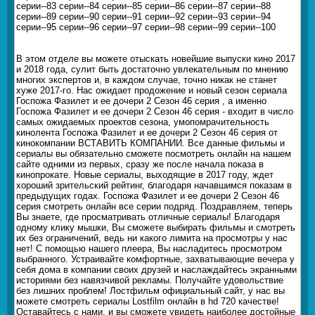
серии--83 серии--84 серии--85 серии--86 серии--87 серии--88
серии--89 серии--90 серии--91 серии--92 серии--93 серии--94
серии--95 серии--96 серии--97 серии--98 серии--99 серии--100
В этом отделе вы можете отыскать новейшие выпуски кино 2017
и 2018 года, сулит быть достаточно увлекательным по мнению
многих экспертов и, в каждом случае, точно никак не станет
хуже 2017-го. Нас ожидает продожение и новый сезон сериала
Госпожа Фазилет и ее дочери 2 Сезон 46 серия , а именно
Госпожа Фазилет и ее дочери 2 Сезон 46 серия - входит в число
самых ожидаемых проектов сезона, умопомрачительность
кинолента Госпожа Фазилет и ее дочери 2 Сезон 46 серия от
кинокомпании ВСТАВИТЬ КОМПАНИИ. Все данные фильмы и
сериалы вы обязательно сможете посмотреть онлайн на нашем
сайте одними из первых, сразу же после начала показа в
кинопрокате. Новые сериалы, выходящие в 2017 году, ждет
хороший зрительский рейтинг, благодаря начавшимся показам в
предыдущих годах. Госпожа Фазилет и ее дочери 2 Сезон 46
серия смотреть онлайн все серии подряд. Поздравляем, теперь
Вы знаете, где просматривать отличные сериалы! Благодаря
одному клику мышки, Вы сможете выбирать фильмы и смотреть
их без ограничений, ведь ни какого лимита на просмотры у нас
нет! С помощью нашего плеера, Вы насладитесь просмотром
выбранного. Устраивайте комфортные, захватывающие вечера у
себя дома в компании своих друзей и наслаждайтесь экранными
историями без навязчивой рекламы. Получайте удовольствие
без лишних проблем! Лостфильм официальный сайт, у нас вы
можете смотреть сериалы Lostfilm онлайн в hd 720 качестве!
Оставайтесь с нами, и вы сможете увидеть наиболее достойные