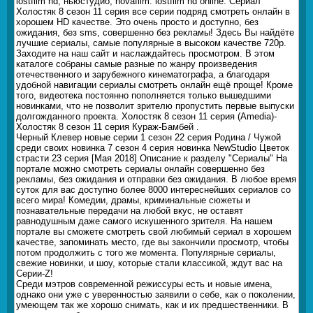
lostfilm hd, ньюстудио, novafilm. lostfilm hd online. Сериал
Холостяк 8 сезон 11 серия все серии подряд смотреть онлайн в
хорошем HD качестве. Это очень просто и доступно, без
ожидания, без sms, совершенно без рекламы! Здесь Вы найдёте
лучшие сериалы, самые популярные в высоком качестве 720p.
Заходите на наш сайт и наслаждайтесь просмотром. В этом
каталоге собраны самые разные по жанру произведения
отечественного и зарубежного кинематографа, а благодаря
удобной навигации сериалы смотреть онлайн ещё проще! Кроме
того, видеотека постоянно пополняется только вышедшими
новинками, что не позволит зрителю пропустить первые выпуски
долгожданного проекта. Холостяк 8 сезон 11 серия (Amedia)-
Холостяк 8 сезон 11 серия Кураж-Бамбей .
Черный Клевер новые серии 1 сезон 22 серия Родина / Чужой
среди своих новинка 7 сезон 4 серия новинка NewStudio Цветок
страсти 23 серия [Мая 2018] Описание к разделу "Сериалы" На
портале можно смотреть сериалы онлайн совершенно без
рекламы, без ожидания и отправки без ожидания. В любое время
суток для вас доступно более 8000 интереснейших сериалов со
всего мира! Комедии, драмы, криминальные сюжеты и
познавательные передачи на любой вкус, не оставят
равнодушным даже самого искушенного зрителя. На нашем
портале вы сможете смотреть свой любимый сериал в хорошем
качестве, запоминать место, где вы закончили просмотр, чтобы
потом продолжить с того же момента. Популярные сериалы,
свежие новинки, и шоу, которые стали классикой, ждут вас на
Серии-Z!
Среди мэтров современной режиссуры есть и новые имена,
однако они уже с уверенностью заявили о себе, как о поколении,
умеющем так же хорошо снимать, как и их предшественники. В