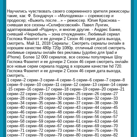
Научились чувствовать своего современного зрителя режиссеры
такие, как: Ф. Бондарчук – «Молодежка» – сорежиссер и
продюсер; «Выжить после…» – режиссер. Юлия Краснова –
снявшая все сезоны «Склифосовский». Павел Лунгин,
адаптировавший «Родину», и многие другие. - Андрес Банке,
снявший «Чернобыль – зона отчуждения»; Любимый сериал
Госпожа Фазилет и ее дочери 2 Сезон 46 серия дата выхода,
смотреть. Май 11, 2018 Сериалы ; Смотреть сериалы онлайн в
хорошем качестве 480p 720p 1080p. отличный способ смотреть
любимые сериалы онлайн без рекламы (удобно для Ipad и
iPhone). Более 12 000 сериалов, все сезоны популярных Шоу
Госпожа Фазилет и ее дочери 2 Сезон 46 серия смотреть онлайн
все новые серии сериала подряд в хорошем качестве hd 720.
Госпожа Фазилет и ее дочери 2 Сезон 46 серия дата выхода,
смотреть. .
1 серии--2 серии--3 серии--4 серии--5 серии--6 серии--7 серии--8
серии--9 серии--10 серии--11 серии--12 серии--13 серии--14 серии-
-15 серии--16 серии--17 серии--18 серии--19 серии--20 серии--21
серии--22 серии--23 серии--24 серии--25 серии--26 серии--27
серии--28 серии--29 серии--30 серии--31 серии--32 серии--33
серии--34 серии--35 серии--36 серии--37 серии--38 серии--39
серии--40 серии--41 серии--42 серии--43 серии--44 серии--45
серии--46 серии--47 серии--48 серии--49 серии--50 серии--51
серии--52 серии--53 серии--54 серии--55 серии--56 серии--57
серии--58 серии--59 серии--60 серии--61 серии--63 серии--64
серии--65 серии--66 серии--67 серии--68 серии--69 серии--70
серии--71 серии--72 серии--73 серии--74 серии--75 серии--76
серии--77 серии--78 серии--79 серии--80 серии--81 серии--82