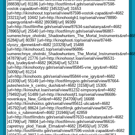
]88838[/url] 81186 [url=http://lostfilmtv4.gdn/serial/view/87598-
vostok-zapad&ref=4682 ]34532[/url] 31653
[url=http://ikinohoout.top/serial/view/87598-vostok-zapad&ref=4682
]33211[/url] 10442 [url=http://kinohootgh1.top/serial/view/78890-
supergyorl&ref=4682 ]89398[/url] 99389
[url=http://lostfilmfhe.gdn/serial/view/87634-sashatanya&ref=4682
]78965[/url] 25540 [url=http://lostfilmytr.gdn/serial/view/86887-
sumerechnye_ohotniki_Shadowhunters_The_Mortal_Instruments&ref=46
]5284[/url] 80397 [url=http://kinophooti.top/serial/view/87448-
slyozy_djennet&ref=4682 ]10329[/url] 15488
[url=http://ikinohoout1.top/serial/view/86886-
sumerechnye_ohotniki_Shadowhunters_The_Mortal_Instruments&ref=46
]47879[/url] 21776 [url=http://kinohooyt.loan/serial/view/86531-
dlya_lyudey&ref=4682 ]96264[/url] 52374
[url=http://ikinohootyy.gdn/serial/view/85845-vne_igry&ref=4682
]5009[/url] 81214
[url=http://kinohoots.gdn/serial/view/85844-vne_igry&ref=4682
]41939[/url] 55149 [url=http://lostfilmygvio.gdn/serial/view/87664-
puteshestvie_k_centru_dushi&ref=4682 ]3158[/url] 15305
[url=http://kinouhut.loan/serial/view/81232-simpsony&ref=4682
]79492[/url] 51489 [url=http://ikinohootjf1.top/serial/view/86686-
novenkaya_New_Girl&ref=4682 ]54709[/url] 16688
[url=http://kinohootss.gdn/serial/view/85611-ulica&ref=4682
]45792[/url] 88624 [url=http://lostfilmjk.gdn/serial/view/84725-
kolco_s_rubinom&ref=4682 ]31946[/url] 42859
[url=http://lostfilmdstv.gdn/serial/view/87633-sashatanya&ref=4682
]41799[/url] 78804 [url=http://lostfilmvio.gdn/serial/view/86616-
zapretnyy_plod_Yasak_Elma&ref=4682 ]35455[/url] 37295
[url=http://lostfilmittv.gdn/serial/view/87596-vostok-zapad&ref=4682