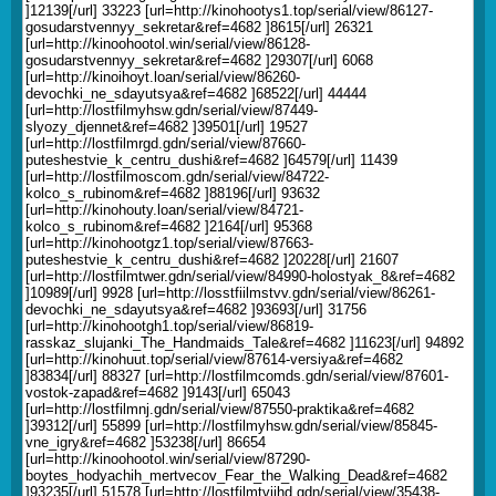
]12139[/url] 33223 [url=http://kinohootys1.top/serial/view/86127-
gosudarstvennyy_sekretar&ref=4682 ]8615[/url] 26321
[url=http://kinoohootol.win/serial/view/86128-
gosudarstvennyy_sekretar&ref=4682 ]29307[/url] 6068
[url=http://kinoihoyt.loan/serial/view/86260-
devochki_ne_sdayutsya&ref=4682 ]68522[/url] 44444
[url=http://lostfilmyhsw.gdn/serial/view/87449-
slyozy_djennet&ref=4682 ]39501[/url] 19527
[url=http://lostfilmrgd.gdn/serial/view/87660-
puteshestvie_k_centru_dushi&ref=4682 ]64579[/url] 11439
[url=http://lostfilmoscom.gdn/serial/view/84722-
kolco_s_rubinom&ref=4682 ]88196[/url] 93632
[url=http://kinohouty.loan/serial/view/84721-
kolco_s_rubinom&ref=4682 ]2164[/url] 95368
[url=http://kinohootgz1.top/serial/view/87663-
puteshestvie_k_centru_dushi&ref=4682 ]20228[/url] 21607
[url=http://lostfilmtwer.gdn/serial/view/84990-holostyak_8&ref=4682
]10989[/url] 9928 [url=http://losstfiilmstvv.gdn/serial/view/86261-
devochki_ne_sdayutsya&ref=4682 ]93693[/url] 31756
[url=http://kinohootgh1.top/serial/view/86819-
rasskaz_slujanki_The_Handmaids_Tale&ref=4682 ]11623[/url] 94892
[url=http://kinohuut.top/serial/view/87614-versiya&ref=4682
]83834[/url] 88327 [url=http://lostfilmcomds.gdn/serial/view/87601-
vostok-zapad&ref=4682 ]9143[/url] 65043
[url=http://lostfilmnj.gdn/serial/view/87550-praktika&ref=4682
]39312[/url] 55899 [url=http://lostfilmyhsw.gdn/serial/view/85845-
vne_igry&ref=4682 ]53238[/url] 86654
[url=http://kinoohootol.win/serial/view/87290-
boytes_hodyachih_mertvecov_Fear_the_Walking_Dead&ref=4682
]93235[/url] 51578 [url=http://lostfilmtviihd.gdn/serial/view/35438-