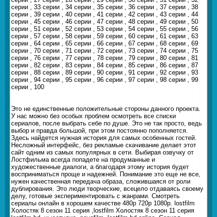
серии , 33 серии , 34 серии , 35 серии , 36 серии , 37 серии , 38
серии , 39 серии , 40 серии , 41 серии , 42 серии , 43 серии , 44
серии , 45 серии , 46 серии , 47 серии , 48 серии , 49 серии , 50
серии , 51 серии , 52 серии , 53 серии , 54 серии , 55 серии , 56
серии , 57 серии , 58 серии , 59 серии , 60 серии , 61 серии , 63
серии , 64 серии , 65 серии , 66 серии , 67 серии , 68 серии , 69
серии , 70 серии , 71 серии , 72 серии , 73 серии , 74 серии , 75
серии , 76 серии , 77 серии , 78 серии , 79 серии , 80 серии , 81
серии , 82 серии , 83 серии , 84 серии , 85 серии , 86 серии , 87
серии , 88 серии , 89 серии , 90 серии , 91 серии , 92 серии , 93
серии , 94 серии , 95 серии , 96 серии , 97 серии , 98 серии , 99
серии , 100
Это не единственные положительные стороны данного проекта.
У нас можно без особых проблем осмотреть все списки
сериалов, после выбрать себе по душе. Это не так просто, ведь
выбор и правда большой, при этом постоянно пополняется.
Здесь найдется нужная история для самых особенных гостей.
Несложный интерфейс, без рекламые скачивание делает этот
сайт одним из самых популярных в сети. Выбирая озвучку от
Лостфильма всегда попадете на продуманные и
художественные диалоги, а благодаря этому история будет
восприниматься проще и надежней. Понимание это еще не все,
нужен качественная передача образа, сложившаяся от роли
дублирования. Это люди творческие, всецело отдаваясь своему
делу, готовые экспериментировать с жанрами. Смотреть
сериалы онлайн в хорошем качестве 480p 720p 1080p. lostfilm
Холостяк 8 сезон 11 серия ,lostfilm Холостяк 8 сезон 11 серия