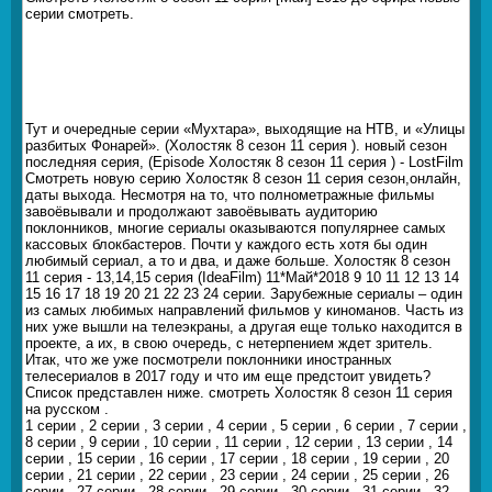
серии смотреть.
Тут и очередные серии «Мухтара», выходящие на НТВ, и «Улицы
разбитых Фонарей». (Холостяк 8 сезон 11 серия ). новый сезон
последняя серия, (Episode Холостяк 8 сезон 11 серия ) - LostFilm
Смотреть новую серию Холостяк 8 сезон 11 серия сезон,онлайн,
даты выхода. Несмотря на то, что полнометражные фильмы
завоёвывали и продолжают завоёвывать аудиторию
поклонников, многие сериалы оказываются популярнее самых
кассовых блокбастеров. Почти у каждого есть хотя бы один
любимый сериал, а то и два, и даже больше. Холостяк 8 сезон
11 серия - 13,14,15 серия (IdeaFilm) 11*Май*2018 9 10 11 12 13 14
15 16 17 18 19 20 21 22 23 24 серии. Зарубежные сериалы – один
из самых любимых направлений фильмов у киноманов. Часть из
них уже вышли на телеэкраны, а другая еще только находится в
проекте, а их, в свою очередь, с нетерпением ждет зритель.
Итак, что же уже посмотрели поклонники иностранных
телесериалов в 2017 году и что им еще предстоит увидеть?
Список представлен ниже. смотреть Холостяк 8 сезон 11 серия
на русском .
1 серии , 2 серии , 3 серии , 4 серии , 5 серии , 6 серии , 7 серии ,
8 серии , 9 серии , 10 серии , 11 серии , 12 серии , 13 серии , 14
серии , 15 серии , 16 серии , 17 серии , 18 серии , 19 серии , 20
серии , 21 серии , 22 серии , 23 серии , 24 серии , 25 серии , 26
серии , 27 серии , 28 серии , 29 серии , 30 серии , 31 серии , 32