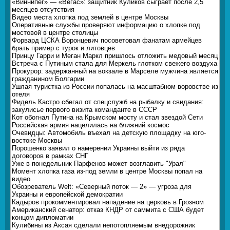
«Виннипег» — «Вегас»: защитник Куликов сыграет после 2,5
месяцев отсутствия
Видео места хлопка под землей в центре Москвы
Оперативные службы проверяют информацию о хлопке под
мостовой в центре столицы
Форвард ЦСКА Воронцевич посоветовал фанатам армейцев
брать пример с турок и литовцев
Принцу Гарри и Меган Маркл пришлось отложить медовый месяц
Встреча с Путиным стала для Меркель глотком свежего воздуха
Прокурор: задержанный на вокзале в Марселе мужчина является
гражданином Болгарии
Ушлая туристка из России попалась на масштабном воровстве из
отеля
Фидель Кастро сбегал от спецслужб на рыбалку и свидания:
закулисье первого визита команданте в СССР
Кот обогнал Путина на Крымском мосту и стал звездой Сети
Российская армия нацелилась на ближний космос
Очевидцы: Автомобиль въехал на детскую площадку на юго-
востоке Москвы
Порошенко заявил о намерении Украины выйти из ряда
договоров в рамках СНГ
Уже в понедельник Парфенов может возглавить "Урал"
Момент хлопка газа из-под земли в центре Москвы попал на
видео
Обозреватель Welt: «Северный поток — 2» — угроза для
Украины и европейской демократии
Кадыров прокомментировал нападение на церковь в Грозном
Американский сенатор: отказ КНДР от саммита с США будет
концом дипломатии
Кулибины из Аксая сделали непотопляемым внедорожник