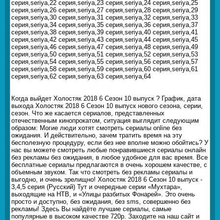
серия,seriya,22 серия,seriya,23 серия,seriya,24 серия,seriya,25
серия,seriya,26 серия,seriya,27 серия,seriya,28 серия,seriya,29
серия,seriya,30 серия,seriya,31 серия,seriya,32 серия,seriya,33
серия,seriya,34 серия,seriya,35 серия,seriya,36 серия,seriya,37
серия,seriya,38 серия,seriya,39 серия,seriya,40 серия,seriya,41
серия,seriya,42 серия,seriya,43 серия,seriya,44 серия,seriya,45
серия,seriya,46 серия,seriya,47 серия,seriya,48 серия,seriya,49
серия,seriya,50 серия,seriya,51 серия,seriya,52 серия,seriya,53
серия,seriya,54 серия,seriya,55 серия,seriya,56 серия,seriya,57
серия,seriya,58 серия,seriya,59 серия,seriya,60 серия,seriya,61
серия,seriya,62 серия,seriya,63 серия,seriya,64
Когда выйдет Холостяк 2018 6 Сезон 10 выпуск ? График, дата
выхода Холостяк 2018 6 Сезон 10 выпуск нового сезона, серии,
сезон. Что же касается сериалов, представленных
отечественным кинопрокатом, ситуация выглядит следующим
образом: Могие люди хотят смотреть сериалы online без
ожидания. И действительно, зачем тратить время на эту
бесполезную процедуру, если без нее вполне можно обойтись? У
нас вы можете смотреть любые понравившиеся сериалы онлайн
без рекламы без ожидания, в любое удобное для вас время. Все
бесплатные сериалы предлагаются в очень хорошем качестве, с
объемным звуком. Так что смотреть без рекламы сериалы и
выгодно, и очень зрелищно! Холостяк 2018 6 Сезон 10 выпуск -
3,4,5 серия (Русский) Тут и очередные серии «Мухтара»,
выходящие на НТВ, и «Улицы разбитых Фонарей». Это очень
просто и доступно, без ожидания, без sms, совершенно без
рекламы! Здесь Вы найдёте лучшие сериалы, самые
популярные в высоком качестве 720p. Заходите на наш сайт и