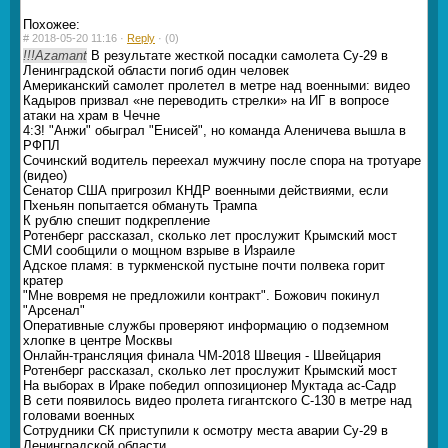
Похожее:
#
2018-05-20 11:16 ·
Reply
·
(0)
!!!Azamant
В результате жесткой посадки самолета Су-29 в
Ленинградской области погиб один человек
Американский самолет пролетел в метре над военными: видео
Кадыров призвал «не переводить стрелки» на ИГ в вопросе
атаки на храм в Чечне
4:3! "Анжи" обыграл "Енисей", но команда Аленичева вышла в
РФПЛ
Сочинский водитель переехал мужчину после спора на тротуаре
(видео)
Сенатор США пригрозил КНДР военными действиями, если
Пхеньян попытается обмануть Трампа
К рублю спешит подкрепление
Ротенберг рассказал, сколько лет прослужит Крымский мост
СМИ сообщили о мощном взрыве в Израиле
Адское пламя: в туркменской пустыне почти полвека горит
кратер
"Мне вовремя не предложили контракт". Божович покинул
"Арсенал"
Оперативные службы проверяют информацию о подземном
хлопке в центре Москвы
Онлайн-трансляция финала ЧМ-2018 Швеция - Швейцария
Ротенберг рассказал, сколько лет прослужит Крымский мост
На выборах в Ираке победил оппозиционер Муктада ас-Садр
В сети появилось видео пролета гигантского С-130 в метре над
головами военных
Сотрудники СК приступили к осмотру места аварии Су-29 в
Ленинградской области