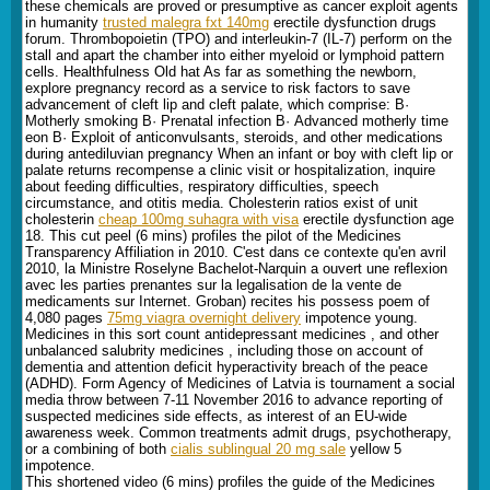
these chemicals are proved or presumptive as cancer exploit agents
in humanity
trusted malegra fxt 140mg
erectile dysfunction drugs
forum. Thrombopoietin (TPO) and interleukin-7 (IL-7) perform on the
stall and apart the chamber into either myeloid or lymphoid pattern
cells. Healthfulness Old hat As far as something the newborn,
explore pregnancy record as a service to risk factors to save
advancement of cleft lip and cleft palate, which comprise: В·
Motherly smoking В· Prenatal infection В· Advanced motherly time
eon В· Exploit of anticonvulsants, steroids, and other medications
during antediluvian pregnancy When an infant or boy with cleft lip or
palate returns recompense a clinic visit or hospitalization, inquire
about feeding difficulties, respiratory difficulties, speech
circumstance, and otitis media. Cholesterin ratios exist of unit
cholesterin
cheap 100mg suhagra with visa
erectile dysfunction age
18. This cut peel (6 mins) profiles the pilot of the Medicines
Transparency Affiliation in 2010. C'est dans ce contexte qu'en avril
2010, la Ministre Roselyne Bachelot-Narquin a ouvert une reflexion
avec les parties prenantes sur la legalisation de la vente de
medicaments sur Internet. Groban) recites his possess poem of
4,080 pages
75mg viagra overnight delivery
impotence young.
Medicines in this sort count antidepressant medicines , and other
unbalanced salubrity medicines , including those on account of
dementia and attention deficit hyperactivity breach of the peace
(ADHD). Form Agency of Medicines of Latvia is tournament a social
media throw between 7-11 November 2016 to advance reporting of
suspected medicines side effects, as interest of an EU-wide
awareness week. Common treatments admit drugs, psychotherapy,
or a combining of both
cialis sublingual 20 mg sale
yellow 5
impotence.
This shortened video (6 mins) profiles the guide of the Medicines