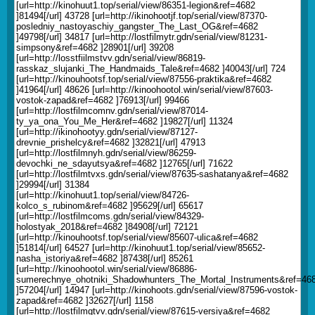
[url=http://kinohuut1.top/serial/view/86351-legion&ref=4682
]81494[/url] 43728 [url=http://ikinohootjf.top/serial/view/87370-
posledniy_nastoyaschiy_gangster_The_Last_OG&ref=4682
]49798[/url] 34817 [url=http://lostfilmytr.gdn/serial/view/81231-
simpsony&ref=4682 ]28901[/url] 39208
[url=http://losstfiilmstvv.gdn/serial/view/86819-
rasskaz_slujanki_The_Handmaids_Tale&ref=4682 ]40043[/url] 724
[url=http://kinouhootsf.top/serial/view/87556-praktika&ref=4682
]41964[/url] 48626 [url=http://kinoohootol.win/serial/view/87603-
vostok-zapad&ref=4682 ]76913[/url] 99466
[url=http://lostfilmcomnv.gdn/serial/view/87014-
ty_ya_ona_You_Me_Her&ref=4682 ]19827[/url] 11324
[url=http://ikinohootyy.gdn/serial/view/87127-
drevnie_prishelcy&ref=4682 ]32821[/url] 47913
[url=http://lostfilmnyh.gdn/serial/view/86259-
devochki_ne_sdayutsya&ref=4682 ]12765[/url] 71622
[url=http://lostfilmtvxs.gdn/serial/view/87635-sashatanya&ref=4682
]29994[/url] 31384
[url=http://kinohuut1.top/serial/view/84726-
kolco_s_rubinom&ref=4682 ]95629[/url] 65617
[url=http://lostfilmcoms.gdn/serial/view/84329-
holostyak_2018&ref=4682 ]84908[/url] 72121
[url=http://kinouhootsf.top/serial/view/85607-ulica&ref=4682
]51814[/url] 64527 [url=http://kinohuut1.top/serial/view/85652-
nasha_istoriya&ref=4682 ]87438[/url] 85261
[url=http://kinoohootol.win/serial/view/86886-
sumerechnye_ohotniki_Shadowhunters_The_Mortal_Instruments&ref=46
]57204[/url] 14947 [url=http://kinohoots.gdn/serial/view/87596-vostok-
zapad&ref=4682 ]32627[/url] 1158
[url=http://lostfilmgtvv.gdn/serial/view/87615-versiya&ref=4682