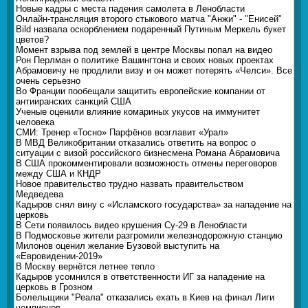
Новые кадры с места падения самолета в Ленобласти
Онлайн-трансляция второго стыкового матча "Анжи" - "Енисей"
Bild назвала оскорблением подаренный Путиным Меркель букет
цветов?
Момент взрыва под землей в центре Москвы попал на видео
Рон Перлман о политике Вашингтона и своих новых проектах
Абрамовичу не продлили визу и он может потерять «Челси». Все
очень серьезно
Во Франции пообещали защитить европейские компании от
антииранских санкций США
Ученые оценили влияние комариных укусов на иммунитет
человека
СМИ: Тренер «Тосно» Парфёнов возглавит «Урал»
В МВД Великобритании отказались ответить на вопрос о
ситуации с визой российского бизнесмена Романа Абрамовича
В США прокомментировали возможность отмены переговоров
между США и КНДР
Новое правительство трудно назвать правительством
Медведева
Кадыров снял вину с «Исламского государства» за нападение на
церковь
В Сети появилось видео крушения Су-29 в Ленобласти
В Подмосковье жители разгромили железнодорожную станцию
Милонов оценил желание Бузовой выступить на
«Евровидении-2019»
В Москву вернётся летнее тепло
Кадыров усомнился в ответственности ИГ за нападение на
церковь в Грозном
Болельщики "Реала" отказались ехать в Киев на финал Лиги
чемпионов