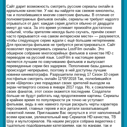
Сайт дарит возможность смотреть русские сериалы онлайн в
идеальном качестве. У нас вы найдете как свежие киноленты,
так и полюбившиеся многим советские фильмы. В отличие от
полнометражных фильмов онлайн, сериалы не требуют надолго
отрываться от дел: каждая серия длится обычно от двадцати
минут до часа. За это время успевает произойти достаточно
событий, чтобы зрителям некогда было скучать, причём сюжет
часто прерывается «на самом интересном месте» — разумеется,
чтобы следующую серию ждали с ещё большим нетерпением.
Для просмотра фильмов не требуется регистрироваться. Сайт
позволяет просматривать сериалы LostFilm онлайн. Это
обширное собрание многосерийных фильмов в качестве HD с
переводом на русский язык. LostFilm в настоящее время
является лучшим по озвучиванию фильмов и выпускает
переведенные серии без задержек. Пополнение базы данных
происходит непрерывно, поэтому в ней доступны лучшие
новинки кинематографа. Разрушители легенд 17 Сезон 10 серия
лостфильм смотреть онлайн 11*05*2018 Так, полюбившийся
всем «Шерлок» уже порадовал своих зрителей выходом на
экран четвертого сезона в январе 2017 года. Но, к сожалению
своих фанатов, этот сезон окажется последним. Создатели
больше не будут работать над продолжением картины. Сериалы
в крайнее время по популярности уж точно не уступают
фильмам, ведь в них намного лучше раскрыть черты характера
персонажей, главных героев и все детали захватывающей
сюжетной линии. Приглашаем Вас окунуться в этот наполненный
всеми краскам, увлекательный мир Сериалов HD качества, ТВ
Шоу и мультсериалов. На нашем ресурсе собрана видеотека с
тщательно подобранными категориями, как по жанрам, так и