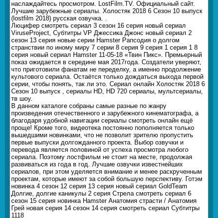
наслаждайтесь просмотром. LostFilm.TV. Официальный сайт.
Лучшие зарубежные сериалы. Холостяк 2018 6 Сезон 10 выпуск
(lostfilm 2018) русская озвучка. .
Люцифер смотреть сериал 3 сезон 16 серия новый сериал
ViruseProject, Субтитры VP Джессика Джонс новый сериал 2
сезон 13 серия новые серии Hamster Рапсодия о долгом
странствии по иному миру 7 серии 8 серия 9 серия 1 серия 1 8
серия новый сериал Hamster 11-05-18 «Твин Пикс». Премьерный
показ ожидается в середине мая 2017года. Создатели уверяют,
что приготовили фанатам не переделку, а именно продолжение
культового сериала. Остаётся только дождаться выхода первой
серии, чтобы понять, так ли это. Сериал онлайн Холостяк 2018 6
Сезон 10 выпуск , сериалы HD, HD 720 сериалы, мультсериалы,
тв шоу.
В данном каталоге собраны самые разные по жанру
произведения отечественного и зарубежного кинематографа, а
благодаря удобной навигации сериалы смотреть онлайн ещё
проще! Кроме того, видеотека постоянно пополняется только
вышедшими новинками, что не позволит зрителю пропустить
первые выпуски долгожданного проекта. Выбор озвучки и
перевода является половиной от успеха просмотра любого
сериала. Поэтому лостфильм не стоит на месте, продолжая
развиваться из года в год. Лучшие озвучки известнейших
сериалов, при этом уделяется внимание и менее раскрученным
проектам, которые имеют за собой большую перспективу. Готэм
новинка 4 сезон 12 серия 13 серия новый сериал GoldTeam
Долгие, долгие каникулы 2 серия Стрела смотреть сериал 6
сезон 15 серия новинка Hamster Анатомия страсти / Анатомия
Грей новая серия 14 сезон 14 серия смотреть сериал Субтитры
1118