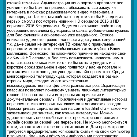
схожей тематики. Администрация кино портала прилагает все
усилия что бы Вам не пришлось обыскивать все закоулки
интернета в поисках разыскиваемого видео материала и
телепередач. Так же, мы работает над тем что бы Вы одни из
первых смогли посмотреть новинки HD сериалов 2015 и HD
сериалов 2016 без рекламы. Ведется постоянная работа над
усовершенствованием функционала сайта, добавлением нужных
для Вас функций и обновлению уже введённого. Особое
внимание уделяется разно плановости доступных озвучиваний,
т.к. даже самая не интересная ТВ новелла с правильным
переводом может стать незабываемым хитом и уйти в Вашу
коллекцию. Возможно, по какой-либо причине не находите свой
любимый HD сериал, у Вас есть возможность написать нам в
стол заказов с описанием того что бы хотели увидеть и в
короткие сроки желанное видео появится у нас на портале и
автоматически станет доступно для онлайн просмотра. Среди
многосерийной телепродукции, которая создается в разных
странах мира, сегодня много качественных
высокохудожественных фильмов разных жанров. Экранизация
классики позволяет по-новому увидеть любимых литературных
героев. Познавательны и интересны исторические и
документальные сериалы. Приключения и детективные истории
переносят в мир невероятных сюжетов и логических загадок.
Просматривать сериалы онлайн на сайте lostfilmhdru – такое же
захватывающее занятие, как чтение литературы. Можно
удовлетворить свое любопытство, просматривая в режиме
онлайн серию за серией без перерывов. Не нужно беспокоиться
о том, что на компьютере не хватит памяти. Для просмотра не
требуется предварительно копировать фильм на свой компьютер
и занимать большими объемами информации пространство