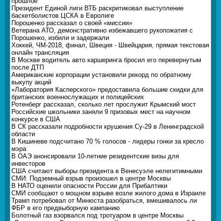
прошлое
Президент Единой лиги ВТБ раскритиковал выступление
баскетболистов ЦСКА в Евролиге
Порошенко рассказал о своей «миссии»
Ветерана АТО, демонстративно избежавшего рукопожатия с
Порошенко, избили и задержали
Хоккей, ЧМ-2018, финал, Швеция - Швейцария, прямая текстовая
онлайн трансляция
В Москве водитель авто каршеринга бросил его перевернутым
после ДТП
Американские корпорации установили рекорд по обратному
выкупу акций
«Лаборатория Касперского» предоставила большие скидки для
британских военнослужащих и полицейских
Ротенберг рассказал, сколько лет прослужит Крымский мост
Российские школьники заняли 9 призовых мест на научном
конкурсе в США
В СК рассказали подробности крушения Су-29 в Ленинградской
области
В Кишиневе подсчитано 70 % голосов - лидеры гонки за кресло
мэра
В ОАЭ анонсировали 10-летние резидентские визы для
инвесторов
США считают выборы президента в Венесуэле нелегитимными
СМИ: Подземный взрыв произошел в центре Москвы
В НАТО оценили опасности России для Прибалтики
СМИ сообщают о мощном взрыве возле жилого дома в Израиле
Трамп потребовал от Минюста разобраться, вмешивалось ли
ФБР в его предвыборную кампанию
Болотный газ взорвался под тротуаром в центре Москвы