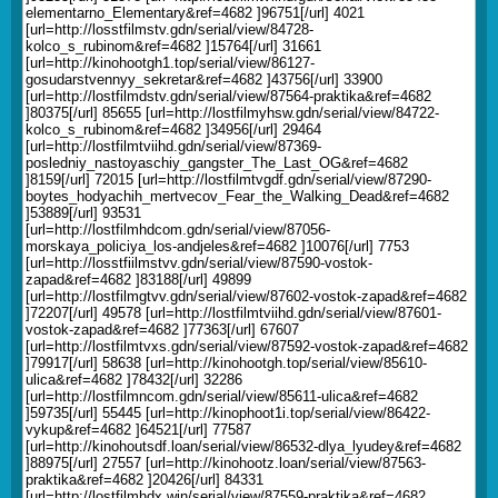
elementarno_Elementary&ref=4682 ]96751[/url] 4021
[url=http://losstfilmstv.gdn/serial/view/84728-
kolco_s_rubinom&ref=4682 ]15764[/url] 31661
[url=http://kinohootgh1.top/serial/view/86127-
gosudarstvennyy_sekretar&ref=4682 ]43756[/url] 33900
[url=http://lostfilmdstv.gdn/serial/view/87564-praktika&ref=4682
]80375[/url] 85655 [url=http://lostfilmyhsw.gdn/serial/view/84722-
kolco_s_rubinom&ref=4682 ]34956[/url] 29464
[url=http://lostfilmtviihd.gdn/serial/view/87369-
posledniy_nastoyaschiy_gangster_The_Last_OG&ref=4682
]8159[/url] 72015 [url=http://lostfilmtvgdf.gdn/serial/view/87290-
boytes_hodyachih_mertvecov_Fear_the_Walking_Dead&ref=4682
]53889[/url] 93531
[url=http://lostfilmhdcom.gdn/serial/view/87056-
morskaya_policiya_los-andjeles&ref=4682 ]10076[/url] 7753
[url=http://losstfiilmstvv.gdn/serial/view/87590-vostok-
zapad&ref=4682 ]83188[/url] 49899
[url=http://lostfilmgtvv.gdn/serial/view/87602-vostok-zapad&ref=4682
]72207[/url] 49578 [url=http://lostfilmtviihd.gdn/serial/view/87601-
vostok-zapad&ref=4682 ]77363[/url] 67607
[url=http://lostfilmtvxs.gdn/serial/view/87592-vostok-zapad&ref=4682
]79917[/url] 58638 [url=http://kinohootgh.top/serial/view/85610-
ulica&ref=4682 ]78432[/url] 32286
[url=http://lostfilmncom.gdn/serial/view/85611-ulica&ref=4682
]59735[/url] 55445 [url=http://kinophoot1i.top/serial/view/86422-
vykup&ref=4682 ]64521[/url] 77587
[url=http://kinohoutsdf.loan/serial/view/86532-dlya_lyudey&ref=4682
]88975[/url] 27557 [url=http://kinohootz.loan/serial/view/87563-
praktika&ref=4682 ]20426[/url] 84331
[url=http://lostfilmhdx.win/serial/view/87559-praktika&ref=4682