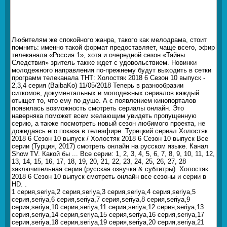
Любителям же спокойного жанра, такого как мелодрама, стоит
помнить: именно такой формат предоставляет, чаще всего, эфир
телеканала «Россия 1», хотя и очередной сезон «Тайны
Следствия» зритель также ждет с удовольствием. Новинки
молодежного направления по-прежнему будут выходить в сетки
программ телеканала ТНТ: Холостяк 2018 6 Сезон 10 выпуск -
2,3,4 серия (BaibaKo) 11/05/2018 Теперь в разнообразии
ситкомов, документальных и молодежных сериалов каждый
отыщет то, что ему по душе. А с появлением кинопорталов
появилась возможность смотреть сериалы онлайн. Это
наверняка поможет всем желающим увидеть пропущенную
серию, а также посмотреть новый сезон любимого проекта, не
дожидаясь его показа в телеэфире. Турецкий сериал Холостяк
2018 6 Сезон 10 выпуск / Холостяк 2018 6 Сезон 10 выпуск Все
серии (Турция, 2017) смотреть онлайн на русском языке. Канал
Show TV. Какой бы ... Все серии: 1, 2, 3, 4, 5, 6, 7, 8, 9, 10, 11, 12,
13, 14, 15, 16, 17, 18, 19, 20, 21, 22, 23, 24, 25, 26, 27, 28
заключительная серия (русская озвучка & субтитры). Холостяк
2018 6 Сезон 10 выпуск смотреть онлайн все сезоны и серии в
HD. .
1 серия,seriya,2 серия,seriya,3 серия,seriya,4 серия,seriya,5
серия,seriya,6 серия,seriya,7 серия,seriya,8 серия,seriya,9
серия,seriya,10 серия,seriya,11 серия,seriya,12 серия,seriya,13
серия,seriya,14 серия,seriya,15 серия,seriya,16 серия,seriya,17
серия,seriya,18 серия,seriya,19 серия,seriya,20 серия,seriya,21