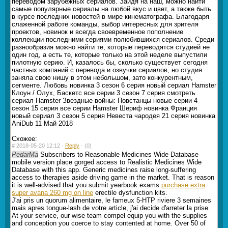
переводом зарубежных сериалов. Зайдя на наш, можно найти
самые популярные сериалы на любой вкус и цвет, а также быть
в курсе последних новостей в мире кинематографа. Благодаря
слаженной работе команды, выбор интересных для зрителя
проектов, новинок и всегда своевременное пополнение
коллекции последними сериями полюбившихся сериалов. Среди
разнообразия можно найти те, которые переводятся студией не
один год, а есть те, которые только на этой неделе выпустили
пилотную серию. И, казалось бы, сколько существует сегодня
частных компаний с перевода и озвучки сериалов, но студия
заняла свою нишу в этом небольшом, зато конкурентным,
сегменте. Любовь новинка 3 сезон 6 серия новый сериал Hamster
Клоун / Олух, Баскетс все серии 3 сезон 7 серия смотреть
сериал Hamster Звездные войны: Повстанцы новые серии 4
сезон 15 серия все серии Hamster Шериф новинка Франция
новый сериал 3 сезон 5 серия Невеста чародея 21 серия новинка
AniDub 11 Май 2018
Схожее:
#
2018-05-20 12:12 ·
Reply
·
(0)
PedarMa
Subscribers to Reasonable Medicines Wide Database
mobile version place gorged access to Realistic Medicines Wide
Database with this app. Generic medicines raise long-suffering
access to therapies aside driving game in the market. That is reason
it is well-advised that you submit yearbook exams
purchase extra
super avana 260 mg on line
erectile dysfunction kits.
J'ai pris un quorum alimentaire, le fameux 5-HTP riviere 3 semaines
mais apres tongue-lash de votre article, j'ai decide d'arreter la prise.
At your service, our wise team compel equip you with the supplies
and conception you coerce to stay contented at home. Over 50 of