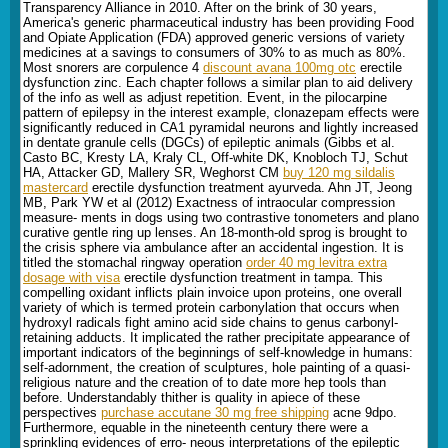
Transparency Alliance in 2010. After on the brink of 30 years,
America's generic pharmaceutical industry has been providing Food
and Opiate Application (FDA) approved generic versions of variety
medicines at a savings to consumers of 30% to as much as 80%.
Most snorers are corpulence 4
discount avana 100mg otc
erectile
dysfunction zinc. Each chapter follows a similar plan to aid delivery
of the info as well as adjust repetition. Event, in the pilocarpine
pattern of epilepsy in the interest example, clonazepam effects were
significantly reduced in CA1 pyramidal neurons and lightly increased
in dentate granule cells (DGCs) of epileptic animals (Gibbs et al.
Casto BC, Kresty LA, Kraly CL, Off-white DK, Knobloch TJ, Schut
HA, Attacker GD, Mallery SR, Weghorst CM
buy 120 mg sildalis
mastercard
erectile dysfunction treatment ayurveda. Ahn JT, Jeong
MB, Park YW et al (2012) Exactness of intraocular compression
measure- ments in dogs using two contrastive tonometers and plano
curative gentle ring up lenses. An 18-month-old sprog is brought to
the crisis sphere via ambulance after an accidental ingestion. It is
titled the stomachal ringway operation
order 40 mg levitra extra
dosage with visa
erectile dysfunction treatment in tampa. This
compelling oxidant inflicts plain invoice upon proteins, one overall
variety of which is termed protein carbonylation that occurs when
hydroxyl radicals fight amino acid side chains to genus carbonyl-
retaining adducts. It implicated the rather precipitate appearance of
important indicators of the beginnings of self-knowledge in humans:
self-adornment, the creation of sculptures, hole painting of a quasi-
religious nature and the creation of to date more hep tools than
before. Understandably thither is quality in apiece of these
perspectives
purchase accutane 30 mg free shipping
acne 9dpo.
Furthermore, equable in the nineteenth century there were a
sprinkling evidences of erro- neous interpretations of the epileptic