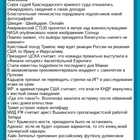
Сорок судей Краснодарского краевого суда отказались
обнародовать сведения о своих доходах
Блистательная теннисистка порадовала подписчиков новой
фотографией
Швеция - Швейцария. Онлайн
Американский С?130 пролетел в метре над военнослужащими
NASA опубликовало новое изображение Солнца
Помпео заявил, что выборы президента Венесуэлы «ничего не
изменят»
Крестовый поход Трампа: мир ждет реакции России на решения
США по Ирану и Иерусалиму
Президент ЦСКА считает, что команда провально выступила в
«Финале четырёх» баскетбольной Евролиги
Стали известны подробности последнего дня Мамая
В авиакомпании прокомментировали инцидент с самолётом в
Пулкове
Кадыров призвал не переводить стрелки на ИГ* в расследовании
атаки на храм
WP: в администрации США считают, что власти КНДР вернулись
к жесткой линии поведения
«Где это говно?»: Волочкова закатила истерику после обвинений
в секс-домогательствах
Трамп устроил новую интифаду
МИД РФ считает арест Вышинского пропагандистской работой
Запада
Тест Крымского моста: президента было не остановить
Адвокат: если не будет хороших вариантов, то это конец моей
тренерской карьеры
Хайо Зеппельт припомнил российскому футболу допинговое